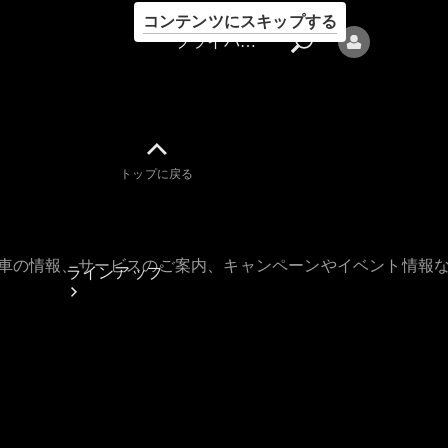
コンテンツにスキップする
プライバシーポリシー
トップに戻る
プライバシ
ーポリシー
古車の情報、サービスのご案内、キャンペーンやイベント情報
ラインアップ
Mercedes-Benz