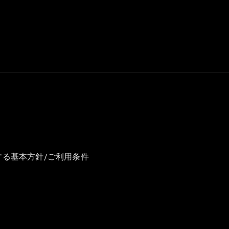
GLS
G-
電気
Class
G-Class
試乗リクエ
スト
オンライン
ショールー
ム
Stationwagon
する基本方針/ご利用条件
All
Stationwagon
CLA
Shooting
New
電気