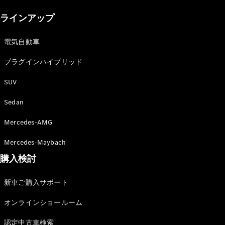
New models
ラインアップ
電気自動車モデル
プラグインハイブリッドモデル
電気自動車
プラグインハイブリッド
Sedan
SUV
Sedan
Mercedes-AMG
All Sedan
Mercedes-Maybach
CLA
購入検討
電気
Sedan
CLA
New
新車ご購入サポート
Sedan
C-Class
オンラインショールーム
Sedan
EQS
電気
認定中古車検索