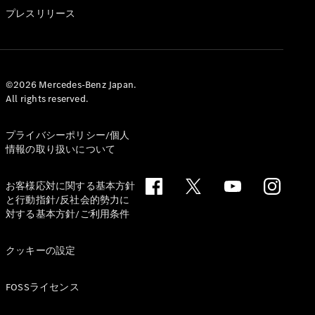
GLS
プレスリリース
G-
電気
Class
G-Class
試乗リクエ
©2026 Mercedes-Benz Japan.
All rights reserved.
スト
オンライン
ショールー
プライバシーポリシー/個人
ム
情報の取り扱いについて
Stationwagon
お客様応対に関する基本方針
と行動指針/反社会的勢力に
対する基本方針/ご利用条件
クッキーの設定
All
Stationwagon
FOSSライセンス
CLA
Shooting
New
電気