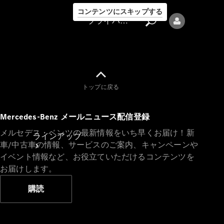
コンテンツにスキップする
プライバシーポリシー
トップに戻る
プライバシ
Mercedes-Benz メールニュース配信登録
ーポリシー
メルセデス・ベンツの最新情報をいち早くお届け！新
ラインアップ
車/中古車の情報、サービスのご案内、キャンペーンや
イベント情報など、お役立ていただけるコンテンツを
お届けします。
購読
Mercedes-Benz