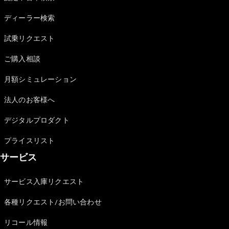
Sedan
E-Class
ディーラー検索
Sedan
S-Class
試乗リクエスト
New
Sedan
S-Class
ご購入相談
Sedan
New
Long
月額シミュレーション
Mercedes-
Maybach
New
法人のお客様へ
S-Class
デジタルプロダクト
試乗リクエ
プライスリスト
スト
サービス
オンライン
ショールー
ム
サービス入庫リクエスト
SUV
各種リクエスト/お問い合わせ
リコール情報