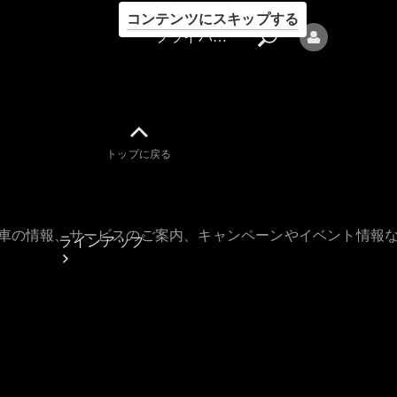
コンテンツにスキップする
プライバシーポリシー
トップに戻る
プライバシ
ーポリシー
古車の情報、サービスのご案内、キャンペーンやイベント情報
ラインアップ
Mercedes-Benz