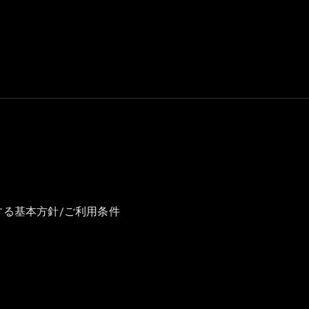
GLS
G-
電気
Class
G-Class
試乗リクエ
スト
オンライン
ショールー
ム
Stationwagon
する基本方針/ご利用条件
All
Stationwagon
CLA
Shooting
New
電気