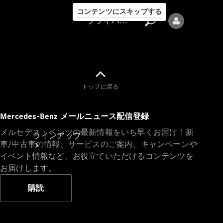
コンテンツにスキップする
プライバシーポリシー
トップに戻る
プライバシ
Mercedes-Benz メールニュース配信登録
ーポリシー
メルセデス・ベンツの最新情報をいち早くお届け！新
ラインアップ
車/中古車の情報、サービスのご案内、キャンペーンや
イベント情報など、お役立ていただけるコンテンツを
お届けします。
購読
Mercedes-Benz