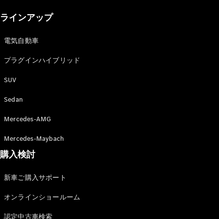
New models
ラインアップ
電気自動車モデル
プラグインハイブリッドモデル
電気自動車
プラグインハイブリッド
Sedan
SUV
Sedan
Mercedes-AMG
All Sedan
Mercedes-Maybach
CLA
購入検討
電気
Sedan
CLA
New
新車ご購入サポート
Sedan
C-Class
オンラインショールーム
Sedan
EQS
電気
認定中古車検索