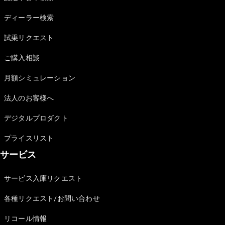
Sedan
E-Class
ディーラー検索
Sedan
S-Class
試乗リクエスト
New
Sedan
S-Class
ご購入相談
Sedan
New
Long
月額シミュレーション
Mercedes-
Maybach
New
法人のお客様へ
S-Class
デジタルプロダクト
試乗リクエ
プライスリスト
スト
サービス
オンライン
ショールー
ム
サービス入庫リクエスト
SUV
各種リクエスト/お問い合わせ
リコール情報