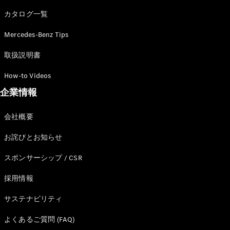
カタログ一覧
Mercedes-Benz Tips
All SUV
EQA
電気
取扱説明書
EQE
電気
SUV
How-to Videos
EQS
電気
企業情報
SUV
Mercedes-
Maybach
電気
会社概要
EQS SUV
GLA
お詫びとお知らせ
GLB
GLC
スポンサーシップ / CSR
GLC Coupé
GLE
採用情報
GLE Coupé
サステナビリティ
GLS
Mercedes-
よくあるご質問 (FAQ)
Maybach