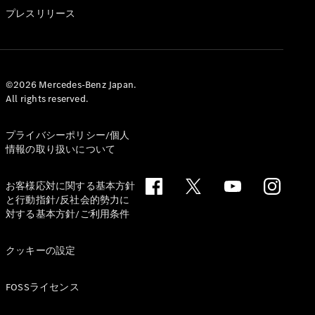
GLS
プレスリリース
G-
電気
Class
G-Class
試乗リクエ
©2026 Mercedes-Benz Japan.
All rights reserved.
スト
オンライン
ショールー
プライバシーポリシー/個人
ム
情報の取り扱いについて
Stationwagon
お客様応対に関する基本方針
と行動指針/反社会的勢力に
対する基本方針/ご利用条件
クッキーの設定
All
Stationwagon
FOSSライセンス
CLA
Shooting
New
電気