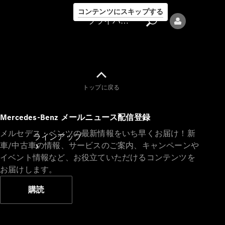
コンテンツにスキップする
プライバシーポリシー
トップに戻る
プライバシ
Mercedes-Benz メールニュース配信登録
ーポリシー
メルセデス・ベンツの最新情報をいち早くお届け！新
ラインアップ
車/中古車の情報、サービスのご案内、キャンペーンや
イベント情報など、お役立ていただけるコンテンツを
お届けします。
購読
Mercedes-Benz