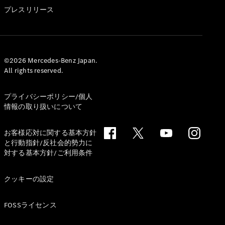
GLS
プレスリリース
G-
電気
Class
G-Class
試乗リクエ
©2026 Mercedes-Benz Japan.
All rights reserved.
スト
オンライン
ショールー
プライバシーポリシー/個人
ム
情報の取り扱いについて
Stationwagon
お客様応対に関する基本方針
と行動指針/反社会的勢力に
対する基本方針/ご利用条件
クッキーの設定
All
Stationwagon
FOSSライセンス
CLA
Shooting
New
電気