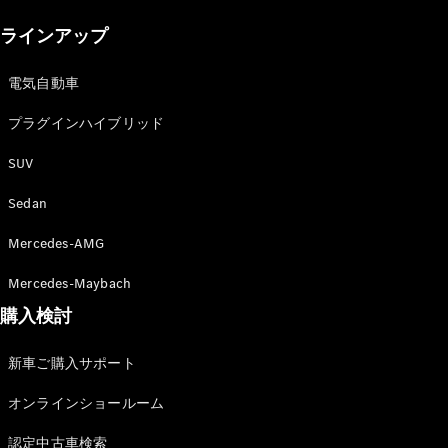
New models
ラインアップ
電気自動車モデル
プラグインハイブリッドモデル
電気自動車
プラグインハイブリッド
Sedan
SUV
Sedan
Mercedes-AMG
All Sedan
Mercedes-Maybach
CLA
購入検討
電気
Sedan
CLA
New
新車ご購入サポート
Sedan
C-Class
オンラインショールーム
Sedan
EQS
電気
認定中古車検索