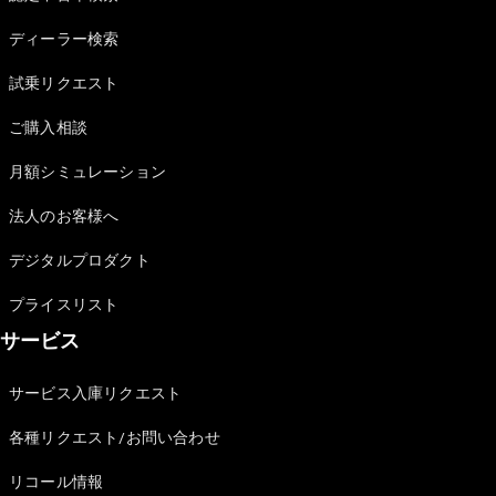
Sedan
E-Class
ディーラー検索
Sedan
S-Class
試乗リクエスト
New
Sedan
S-Class
ご購入相談
Sedan
New
Long
月額シミュレーション
Mercedes-
Maybach
New
法人のお客様へ
S-Class
デジタルプロダクト
試乗リクエ
プライスリスト
スト
サービス
オンライン
ショールー
ム
サービス入庫リクエスト
SUV
各種リクエスト/お問い合わせ
リコール情報