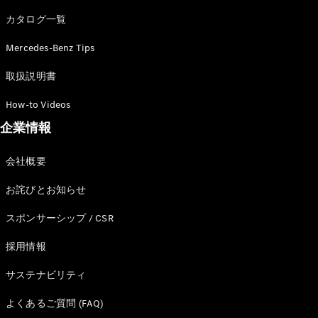
カタログ一覧
Mercedes-Benz Tips
All SUV
EQA
電気
取扱説明書
EQE
電気
SUV
How-to Videos
EQS
電気
企業情報
SUV
Mercedes-
Maybach
電気
会社概要
EQS SUV
GLA
お詫びとお知らせ
GLB
GLC
スポンサーシップ / CSR
GLC Coupé
GLE
採用情報
GLE Coupé
サステナビリティ
GLS
Mercedes-
よくあるご質問 (FAQ)
Maybach