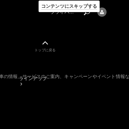
コンテンツにスキップする
プライバシーポリシー
トップに戻る
プライバシ
ーポリシー
古車の情報、サービスのご案内、キャンペーンやイベント情報
ラインアップ
Mercedes-Benz