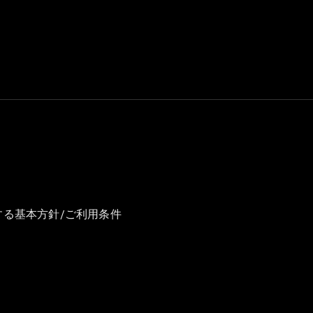
GLS
G-
電気
Class
G-Class
試乗リクエ
スト
オンライン
ショールー
ム
Stationwagon
する基本方針/ご利用条件
All
Stationwagon
CLA
Shooting
New
電気