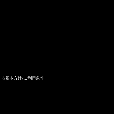
GLS
G-
電気
Class
G-Class
試乗リクエ
スト
オンライン
ショールー
ム
Stationwagon
する基本方針/ご利用条件
All
Stationwagon
CLA
Shooting
New
電気