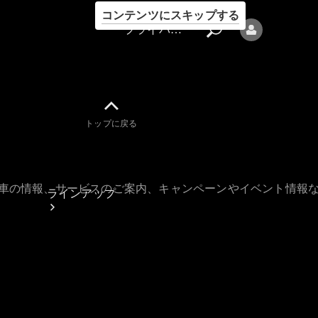
コンテンツにスキップする
プライバシーポリシー
トップに戻る
プライバシ
ーポリシー
古車の情報、サービスのご案内、キャンペーンやイベント情報
ラインアップ
Mercedes-Benz