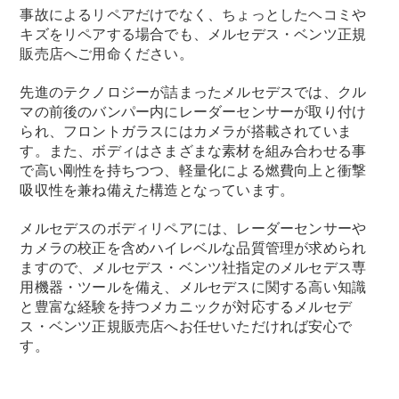
Sedan
事故によるリペアだけでなく、ちょっとしたヘコミや
E-Class
キズをリペアする場合でも、メルセデス・ベンツ正規
Sedan
販売店へご用命ください。
S-Class
New
Sedan
先進のテクノロジーが詰まったメルセデスでは、クル
S-Class
マの前後のバンパー内にレーダーセンサーが取り付け
Sedan
New
られ、フロントガラスにはカメラが搭載されていま
Long
す。また、ボディはさまざまな素材を組み合わせる事
Mercedes-
で高い剛性を持ちつつ、軽量化による燃費向上と衝撃
Maybach
New
S-Class
吸収性を兼ね備えた構造となっています。
メルセデスのボディリペアには、レーダーセンサーや
試乗リクエ
カメラの校正を含めハイレベルな品質管理が求められ
スト
ますので、メルセデス・ベンツ社指定のメルセデス専
オンライン
用機器・ツールを備え、メルセデスに関する高い知識
ショールー
と豊富な経験を持つメカニックが対応するメルセデ
ム
ス・ベンツ正規販売店へお任せいただければ安心で
SUV
す。