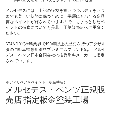
メルセデスには、上記の役割を担いつつボディをいつ
までも美しい状態に保つために、幾層にもわたる高品
質なペイントが施されていますので、ちょっとしたペ
All Compact
イントの補修についても是非、正規販売店へご用命く
A-Class
ださい。
B-Class
STANDOX(塗料業界で150年以上の歴史を持つアクサル
タの自動車補修用塗料プレミアムブランド)は、メルセ
試乗リクエ
デス・ベンツ日本合同会社の推奨塗料メーカーに指定
スト
されています。
オンライン
ショールー
ム
Coupé
ボディリペア＆ペイント（板金塗装）
メルセデス・ベンツ正規販
売店 指定板金塗装工場