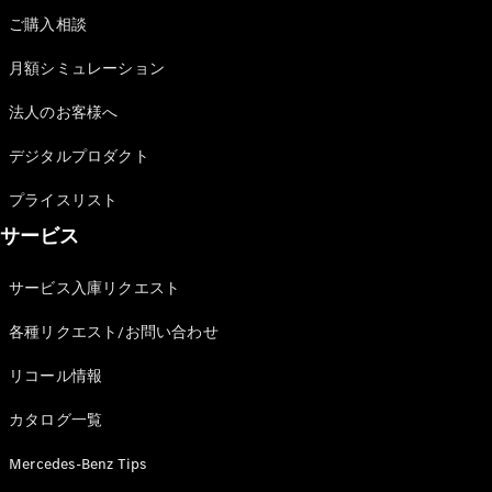
ショールー
ご購入相談
ム
認定中古車
月額シミュレーション
検索
法人のお客様へ
フェア・イ
デジタルプロダクト
ベント キャ
ンペーン
プライスリスト
ファイナン
サービス
ス(リース/
ローン)
サービス入庫リクエスト
法人のお客
様へ
各種リクエスト/お問い合わせ
認定中古車
とは
リコール情報
買取サービ
ス
カタログ一覧
見積シミュ
レーション
Mercedes-Benz Tips