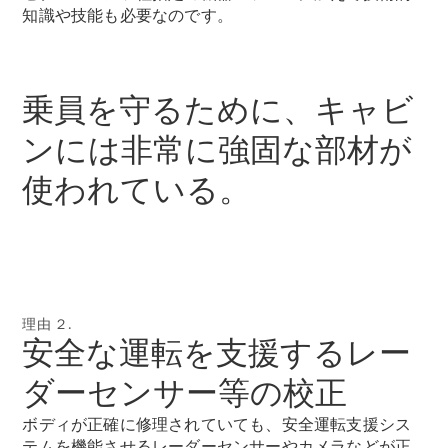
GLS
知識や技能も必要なのです。
G-
電気
Class
G-Class
乗員を守るために、キャビ
試乗リクエ
ンには非常に強固な部材が
スト
オンライン
使われている。
ショールー
ム
Stationwagon
理由 ２.
安全な運転を支援するレー
All
ダーセンサー等の校正
Stationwagon
CLA
ボディが正確に修理されていても、安全運転支援シス
Shooting
New
電気
テムを機能させるレーダーセンサーやカメラなどが正