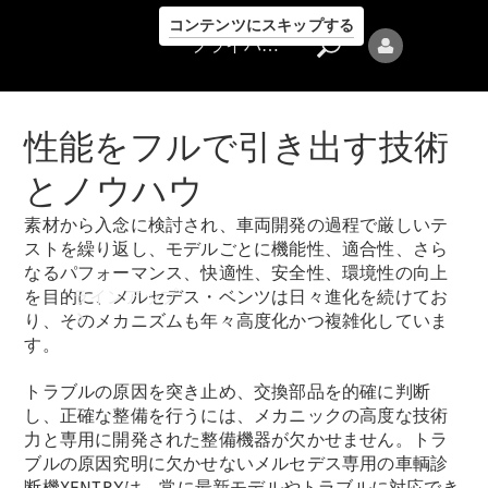
コンテンツにスキップする
プライバシーポリシー
性能をフルで引き出す技術
とノウハウ
素材から入念に検討され、車両開発の過程で厳しいテ
プライバシ
ストを繰り返し、モデルごとに機能性、適合性、さら
ーポリシー
なるパフォーマンス、快適性、安全性、環境性の向上
ラインアップ
を目的に、メルセデス・ベンツは日々進化を続けてお
り、そのメカニズムも年々高度化かつ複雑化していま
す。
トラブルの原因を突き止め、交換部品を的確に判断
し、正確な整備を行うには、メカニックの高度な技術
力と専用に開発された整備機器が欠かせません。トラ
ブルの原因究明に欠かせないメルセデス専用の車輌診
Mercedes-Benz
断機XENTRYは、常に最新モデルやトラブルに対応でき