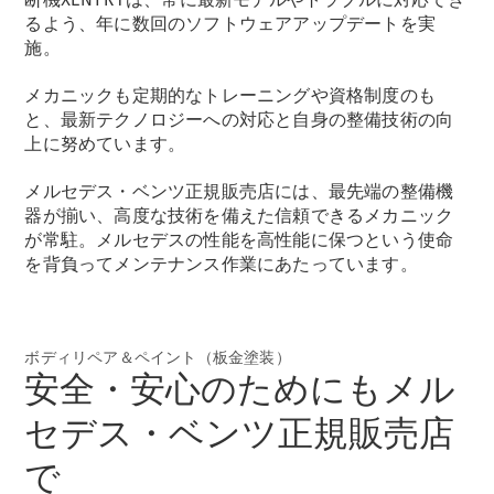
New models
るよう、年に数回のソフトウェアアップデートを実
施。
電気自動車モデル
プラグインハイブリッドモデル
メカニックも定期的なトレーニングや資格制度のも
と、最新テクノロジーへの対応と自身の整備技術の向
上に努めています。
Sedan
メルセデス・ベンツ正規販売店には、最先端の整備機
器が揃い、高度な技術を備えた信頼できるメカニック
が常駐。メルセデスの性能を高性能に保つという使命
を背負ってメンテナンス作業にあたっています。
All Sedan
CLA
電気
Sedan
ボディリペア＆ペイント（板金塗装）
安全・安心のためにもメル
CLA
New
Sedan
セデス・ベンツ正規販売店
C-Class
Sedan
で
EQS
電気