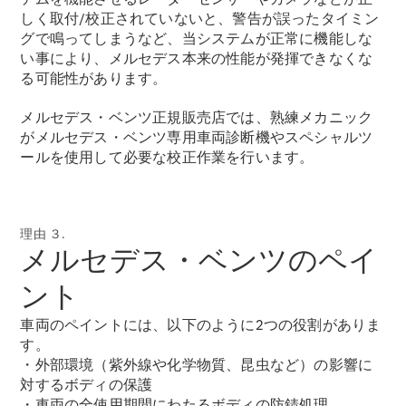
Brake
しく取付/校正されていないと、警告が誤ったタイミン
CLA
グで鳴ってしまうなど、当システムが正常に機能しな
Shooting
New
い事により、メルセデス本来の性能が発揮できなくな
Brake
る可能性があります。
C-Class
Stationwagon
メルセデス・ベンツ正規販売店では、熟練メカニック
C-Class All-
がメルセデス・ベンツ専用車両診断機やスペシャルツ
Terrain
ールを使用して必要な校正作業を行います。
E-Class
Stationwagon
E-Class All-
Terrain
理由 ３.
メルセデス・ベンツのペイ
試乗リクエ
ント
スト
オンライン
車両のペイントには、以下のように2つの役割がありま
ショールー
す。
ム
・外部環境（紫外線や化学物質、昆虫など）の影響に
Compact
対するボディの保護
・車両の全使用期間にわたるボディの防錆処理