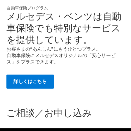
自動車保険プログラム
メルセデス・ベンツは自動
車保険でも特別なサービス
All
Cabriolet/Roadster
を提供しています。
CLE
Cabriolet
お客さまの“あんしん”にもうひとつプラス。
Mercedes-
自動車保険にメルセデスオリジナルの「安心サービ
AMG SL
ス」をプラスできます。
Roadster
Mercedes-
Maybach SL
詳しくはこちら
試乗リクエ
スト
オンライン
ご相談／お申し込み
ショールー
ム
Mini Van