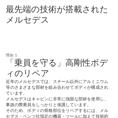
最先端の技術が搭載された
メルセデス
All SUV
EQA
電気
EQE
電気
SUV
EQS
電気
SUV
Mercedes-
理由 １.
Maybach
電気
「乗員を守る」高剛性ボデ
EQS SUV
GLA
ィのリペア
GLB
GLC
近年のメルセデスでは、スチール以外にアルミニウム
GLC Coupé
等のさまざまな部材を組み合わせてボディが構成され
GLE
ています。
GLE Coupé
メルセデスはキャビンに非常に強固な部材を使用し、
GLS
事故の際乗員をしっかりと保護しています。
Mercedes-
そのため、ボディの骨格部位をリペアするには、メル
Maybach
セデス・ベンツ社指定の機器・ツールに加えて技術的