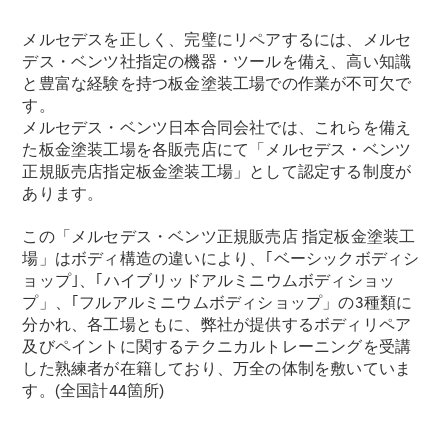
All Coupé
CLE Coupé
メルセデスを正しく、完璧にリペアするには、メルセ
Mercedes-
デス・ベンツ社指定の機器・ツールを備え、高い知識
AMG GT
と豊富な経験を持つ板金塗装工場での作業が不可欠で
Coupé
す。
Mercedes-
メルセデス・ベンツ日本合同会社では、これらを備え
AMG GT 4-
た板金塗装工場を各販売店にて「メルセデス・ベンツ
Door-Coupé
正規販売店指定板金塗装工場」として認定する制度が
Mercedes-
あります。
AMG GT
New
電気
4-Door-
この「メルセデス・ベンツ正規販売店 指定板金塗装工
Coupé
場」はボディ構造の違いにより、｢ベーシックボディシ
ョップ｣、｢ハイブリッドアルミニウムボディショッ
試乗リクエ
プ」、｢フルアルミニウムボディショップ」の3種類に
スト
分かれ、各工場ともに、弊社が提供するボディリペア
オンライン
及びペイントに関するテクニカルトレーニングを受講
ショールー
した熟練者が在籍しており、万全の体制を敷いていま
ム
す。(全国計44箇所)
Cabriolet/Roadster