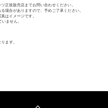
New models
ンツ正規販売店までお問い合わせください。
れる場合がありますので、予めご了承ください。
電気自動車モデル
写真はイメージです。
プラグインハイブリッドモデル
ていません。
Sedan
なります。
All Sedan
CLA
電気
Sedan
CLA
New
Sedan
C-Class
Sedan
EQS
電気