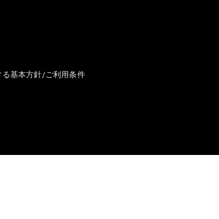
All Compact
A-Class
B-Class
する基本方針/ご利用条件
試乗リクエ
スト
オンライン
ショールー
ム
Coupé