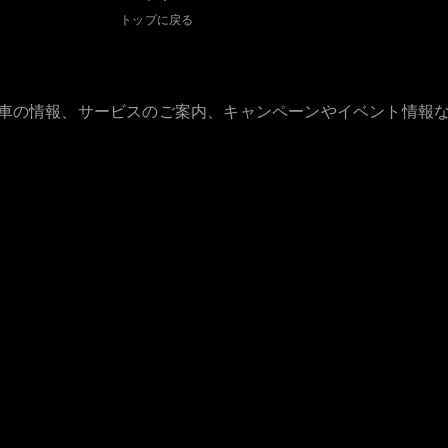
Sedan
トップに戻る
E-Class
Sedan
S-Class
New
Sedan
S-Class
古車の情報、サービスのご案内、キャンペーンやイベント情報
Sedan
New
Long
Mercedes-
Maybach
New
S-Class
試乗リクエ
スト
オンライン
ショールー
ム
SUV