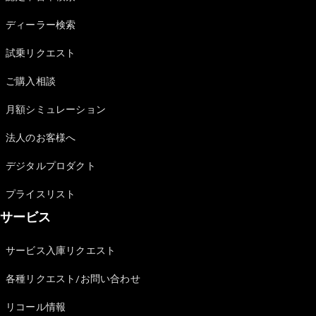
Sedan
E-Class
ディーラー検索
Sedan
S-Class
試乗リクエスト
New
Sedan
S-Class
ご購入相談
Sedan
New
Long
月額シミュレーション
Mercedes-
Maybach
New
法人のお客様へ
S-Class
デジタルプロダクト
試乗リクエ
プライスリスト
スト
サービス
オンライン
ショールー
ム
サービス入庫リクエスト
SUV
各種リクエスト/お問い合わせ
リコール情報