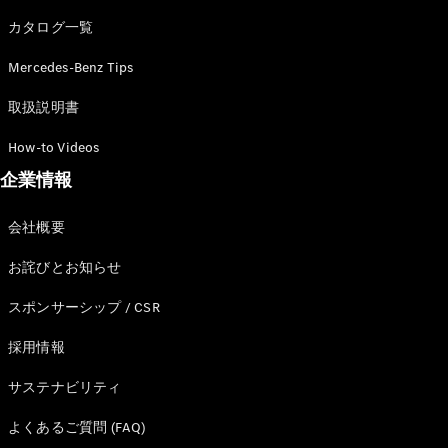
カタログ一覧
Mercedes-Benz Tips
All SUV
EQA
電気
取扱説明書
EQE
電気
SUV
How-to Videos
EQS
電気
企業情報
SUV
Mercedes-
Maybach
電気
会社概要
EQS SUV
GLA
お詫びとお知らせ
GLB
GLC
スポンサーシップ / CSR
GLC Coupé
GLE
採用情報
GLE Coupé
サステナビリティ
GLS
Mercedes-
よくあるご質問 (FAQ)
Maybach