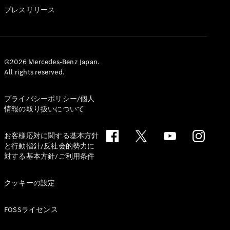
GLS
プレスリリース
G-
電気
Class
G-Class
試乗リクエ
©2026 Mercedes-Benz Japan.
All rights reserved.
スト
オンライン
ショールー
プライバシーポリシー/個人
ム
情報の取り扱いについて
Stationwagon
お客様応対に関する基本方針
と行動指針/反社会的勢力に
対する基本方針/ご利用条件
クッキーの設定
All
Stationwagon
FOSSライセンス
CLA
Shooting
New
電気