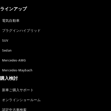
New models
ラインアップ
電気自動車モデル
プラグインハイブリッドモデル
電気自動車
プラグインハイブリッド
Sedan
SUV
Sedan
Mercedes-AMG
All Sedan
Mercedes-Maybach
CLA
購入検討
電気
Sedan
CLA
New
新車ご購入サポート
Sedan
C-Class
オンラインショールーム
Sedan
EQS
電気
認定中古車検索