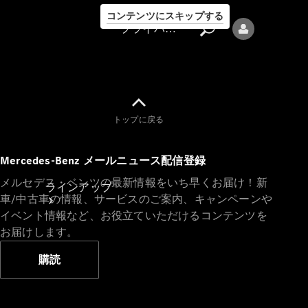
コンテンツにスキップする
プライバシーポリシー
トップに戻る
プライバシ
Mercedes-Benz メールニュース配信登録
ーポリシー
メルセデス・ベンツの最新情報をいち早くお届け！新
ラインアップ
車/中古車の情報、サービスのご案内、キャンペーンや
イベント情報など、お役立ていただけるコンテンツを
お届けします。
購読
Mercedes-Benz