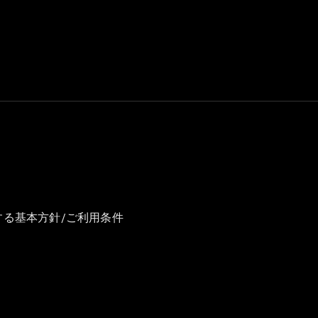
GLS
G-
電気
Class
G-Class
試乗リクエ
スト
オンライン
ショールー
ム
Stationwagon
する基本方針/ご利用条件
All
Stationwagon
CLA
Shooting
New
電気