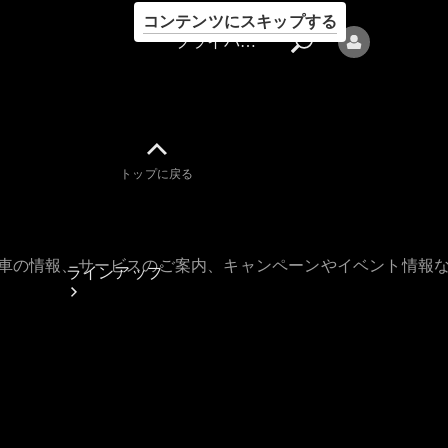
コンテンツにスキップする
プライバシーポリシー
トップに戻る
プライバシ
ーポリシー
古車の情報、サービスのご案内、キャンペーンやイベント情報
ラインアップ
Mercedes-Benz