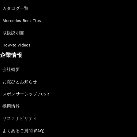
カタログ一覧
Mercedes-Benz Tips
All SUV
EQA
電気
取扱説明書
EQE
電気
SUV
How-to Videos
EQS
電気
企業情報
SUV
Mercedes-
Maybach
電気
会社概要
EQS SUV
GLA
お詫びとお知らせ
GLB
GLC
スポンサーシップ / CSR
GLC Coupé
GLE
採用情報
GLE Coupé
サステナビリティ
GLS
Mercedes-
よくあるご質問 (FAQ)
Maybach