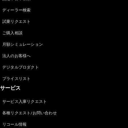
Sedan
E-Class
ディーラー検索
Sedan
S-Class
試乗リクエスト
New
Sedan
S-Class
ご購入相談
Sedan
New
Long
月額シミュレーション
Mercedes-
Maybach
New
法人のお客様へ
S-Class
デジタルプロダクト
試乗リクエ
プライスリスト
スト
サービス
オンライン
ショールー
ム
サービス入庫リクエスト
SUV
各種リクエスト/お問い合わせ
リコール情報