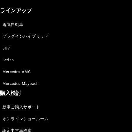
New models
ラインアップ
電気自動車モデル
プラグインハイブリッドモデル
電気自動車
プラグインハイブリッド
Sedan
SUV
Sedan
Mercedes-AMG
All Sedan
Mercedes-Maybach
CLA
購入検討
電気
Sedan
CLA
New
新車ご購入サポート
Sedan
C-Class
オンラインショールーム
Sedan
EQS
電気
認定中古車検索