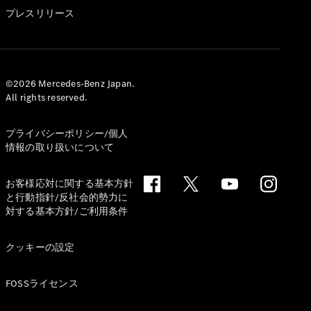
GLS
プレスリリース
G-
電気
Class
G-Class
試乗リクエ
©2026 Mercedes-Benz Japan.
All rights reserved.
スト
オンライン
ショールー
プライバシーポリシー/個人
ム
情報の取り扱いについて
Stationwagon
お客様応対に関する基本方針
と行動指針/反社会的勢力に
対する基本方針/ご利用条件
クッキーの設定
All
Stationwagon
FOSSライセンス
CLA
Shooting
New
電気