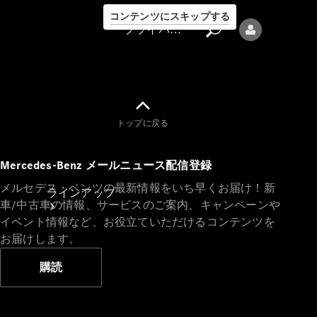
コンテンツにスキップする
プライバシーポリシー
トップに戻る
プライバシ
Mercedes-Benz メールニュース配信登録
ーポリシー
メルセデス・ベンツの最新情報をいち早くお届け！新
ラインアップ
車/中古車の情報、サービスのご案内、キャンペーンや
イベント情報など、お役立ていただけるコンテンツを
お届けします。
購読
Mercedes-Benz