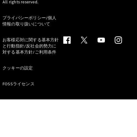
All rights reserved.
Brake
CLA
Shooting
New
プライバシーポリシー/個人
Brake
情報の取り扱いについて
C-Class
Stationwagon
お客様応対に関する基本方針
C-Class All-
と行動指針/反社会的勢力に
Terrain
対する基本方針/ご利用条件
E-Class
Stationwagon
E-Class All-
クッキーの設定
Terrain
FOSSライセンス
試乗リクエ
スト
オンライン
ショールー
ム
Compact