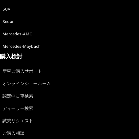
Sedan
E-Class
SUV
Sedan
S-Class
Sedan
New
Sedan
S-Class
Mercedes-AMG
Sedan
New
Long
Mercedes-Maybach
Mercedes-
購入検討
Maybach
New
S-Class
新車ご購入サポート
試乗リクエ
オンラインショールーム
スト
認定中古車検索
オンライン
ショールー
ディーラー検索
ム
SUV
試乗リクエスト
ご購入相談