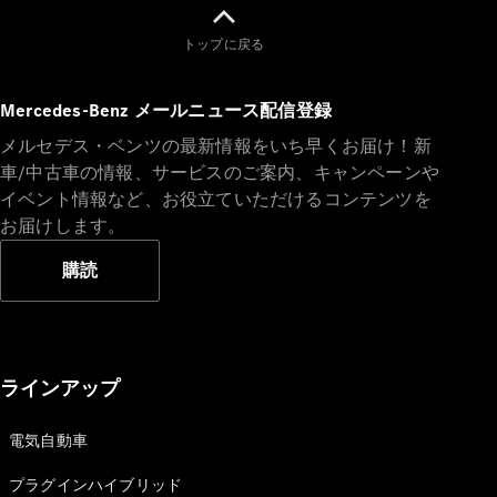
New models
トップに戻る
電気自動車モデル
プラグインハイブリッドモデル
Mercedes-Benz メールニュース配信登録
メルセデス・ベンツの最新情報をいち早くお届け！新
Sedan
車/中古車の情報、サービスのご案内、キャンペーンや
イベント情報など、お役立ていただけるコンテンツを
お届けします。
購読
All Sedan
CLA
電気
Sedan
CLA
ラインアップ
New
Sedan
C-Class
電気自動車
Sedan
EQS
プラグインハイブリッド
電気