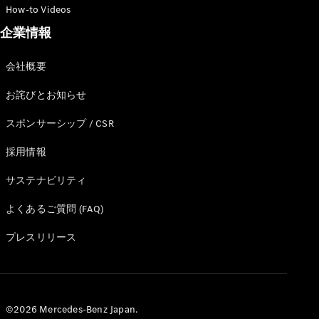
GLS
How-to Videos
G-
電気
企業情報
Class
G-Class
会社概要
試乗リクエ
お詫びとお知らせ
スト
オンライン
スポンサーシップ / CSR
ショールー
ム
採用情報
Stationwagon
サステナビリティ
よくあるご質問 (FAQ)
プレスリリース
All
Stationwagon
CLA
©2026 Mercedes-Benz Japan.
Shooting
New
電気