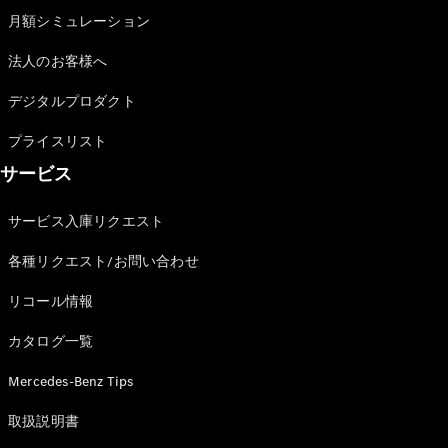
月額シミュレーション
法人のお客様へ
All SUV
EQA
電気
デジタルプロダクト
EQE
電気
SUV
プライスリスト
EQS
電気
サービス
SUV
Mercedes-
Maybach
サービス入庫リクエスト
電気
EQS SUV
各種リクエスト/お問い合わせ
GLA
GLB
リコール情報
GLC
GLC Coupé
カタログ一覧
GLE
GLE Coupé
Mercedes-Benz Tips
GLS
Mercedes-
取扱説明書
Maybach