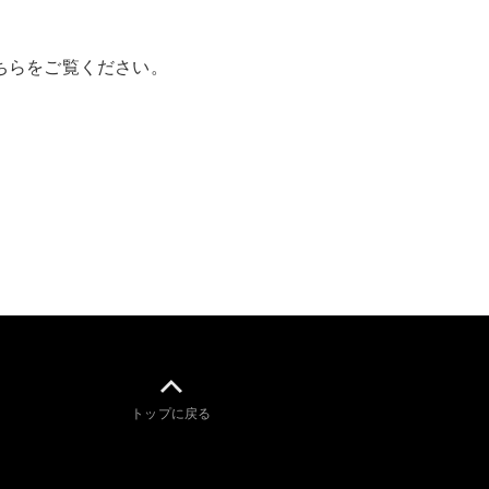
GLS
G-
電気
Class
ちらをご覧ください。
G-Class
試乗リクエ
スト
オンライン
ショールー
ム
Stationwagon
All
トップに戻る
Stationwagon
CLA
Shooting
New
電気