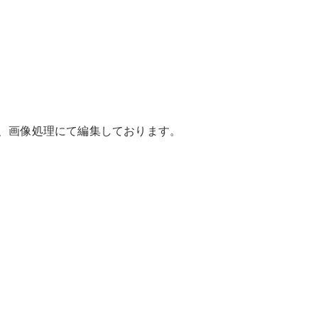
New models
電気自動車モデル
プラグインハイブリッドモデル
Sedan
は、画像処理にて編集しております。
All Sedan
CLA
電気
Sedan
CLA
New
Sedan
C-Class
Sedan
EQS
電気