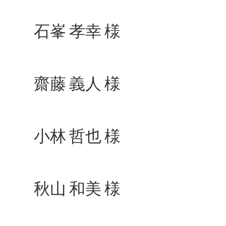
石峯 孝幸 様
齋藤 義人 様
小林 哲也 様
秋山 和美 様