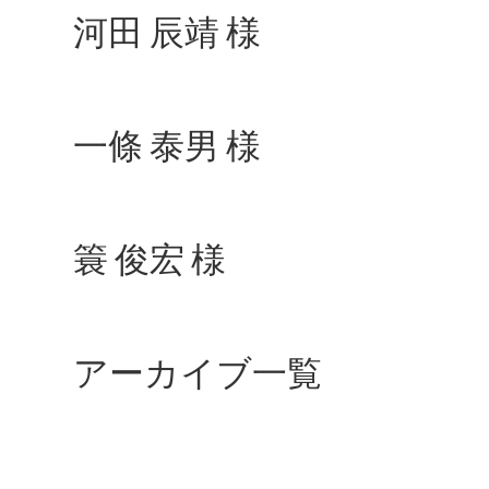
河田 辰靖 様
一條 泰男 様
簑 俊宏 様
アーカイブ一覧