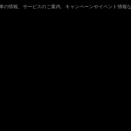
Brake
古車の情報、サービスのご案内、キャンペーンやイベント情報
CLA
Shooting
New
Brake
C-Class
Stationwagon
C-Class All-
Terrain
E-Class
Stationwagon
E-Class All-
Terrain
試乗リクエ
スト
オンライン
ショールー
ム
Compact