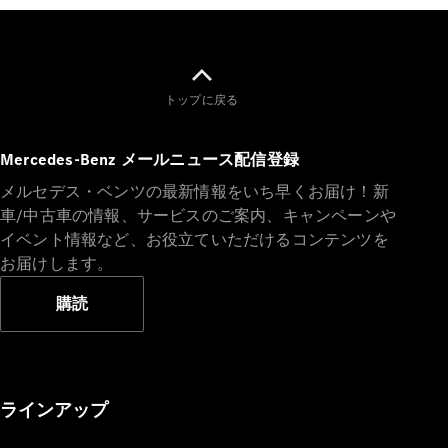
All
トップに戻る
Cabriolet/Roadster
CLE
Mercedes-Benz メールニュース配信登録
Cabriolet
Mercedes-
メルセデス・ベンツの最新情報をいち早くお届け！新
AMG SL
車/中古車の情報、サービスのご案内、キャンペーンや
Roadster
イベント情報など、お役立ていただけるコンテンツを
Mercedes-
お届けします。
Maybach SL
購読
試乗リクエ
スト
オンライン
ショールー
ラインアップ
ム
Mini Van