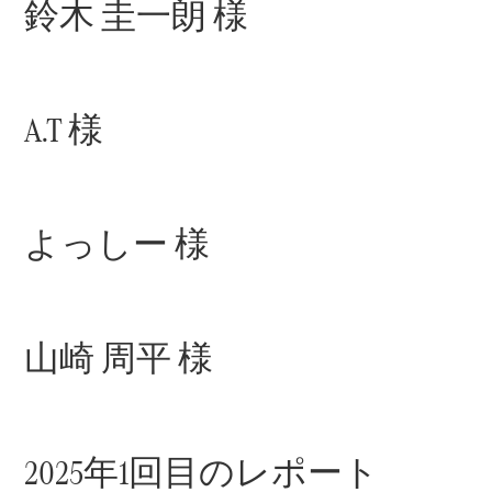
鈴木 圭一朗 様
All SUV
EQA
電気
A.T 様
EQE
電気
SUV
EQS
電気
SUV
Mercedes-
よっしー 様
Maybach
電気
EQS SUV
GLA
GLB
GLC
山崎 周平 様
GLC Coupé
GLE
GLE Coupé
GLS
Mercedes-
2025年1回目のレポート
Maybach