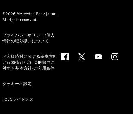
試乗リクエ
©2026 Mercedes-Benz Japan.
スト
All rights reserved.
デジタルプ
プライバシーポリシー/個人
ロダクト
情報の取り扱いについて
サービスプ
ログラム
お客様応対に関する基本方針
アクセサ
と行動指針/反社会的勢力に
リー/コレ
対する基本方針/ご利用条件
クション
クッキーの設定
FOSSライセンス