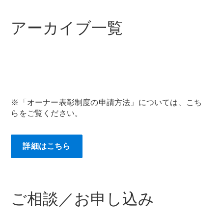
All Coupé
CLE Coupé
アーカイブ一覧
Mercedes-
AMG GT
Coupé
Mercedes-
AMG GT 4-
Door-Coupé
Mercedes-
AMG GT
※「オーナー表彰制度の申請方法」については、こち
New
電気
4-Door-
らをご覧ください。
Coupé
試乗リクエ
詳細はこちら
スト
オンライン
ショールー
ム
ご相談／お申し込み
Cabriolet/Roadster