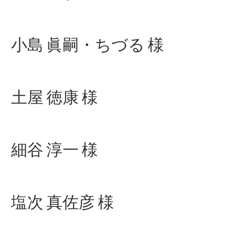
小島 眞嗣・ちづる 様
All Compact
A-Class
B-Class
土屋 徳康 様
試乗リクエ
スト
オンライン
ショールー
細谷 淳一 様
ム
Coupé
塩次 真佐彦 様