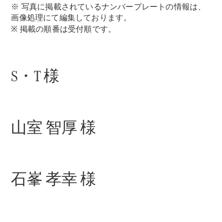
GLS
※ 写真に掲載されているナンバープレートの情報は、
G-
画像処理にて編集しております。
電気
Class
※ 掲載の順番は受付順です。
G-Class
試乗リクエ
S・T 様
スト
オンライン
ショールー
ム
Stationwagon
山室 智厚 様
石峯 孝幸 様
All
Stationwagon
CLA
Shooting
New
電気