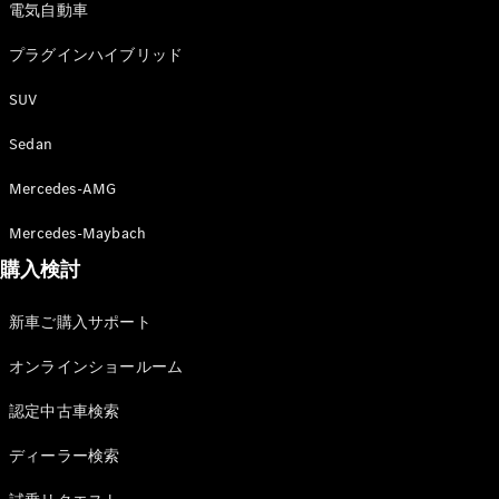
電気自動車
プラグインハイブリッド
SUV
V-Class
Sedan
Mercedes-AMG
試乗リクエ
スト
Mercedes-Maybach
オンライン
購入検討
ショールー
ム
新車ご購入サポート
試乗リクエスト
オンラインショールーム
オンラインショールーム
認定中古車検索
ディーラー検索