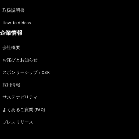
ショールー
取扱説明書
ム
認定中古車
How-to Videos
検索
企業情報
フェア・イ
会社概要
ベント キャ
ンペーン
お詫びとお知らせ
ファイナン
ス(リース/
スポンサーシップ / CSR
ローン)
法人のお客
採用情報
様へ
認定中古車
サステナビリティ
とは
よくあるご質問 (FAQ)
買取サービ
ス
プレスリリース
見積シミュ
レーション