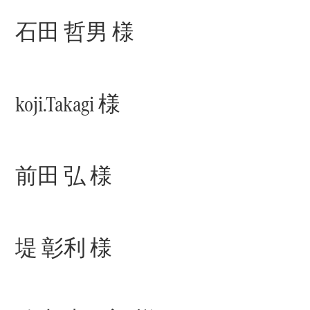
Sedan
E-Class
石田 哲男 様
Sedan
S-Class
New
Sedan
S-Class
Sedan
New
koji.Takagi 様
Long
Mercedes-
Maybach
New
S-Class
前田 弘 様
試乗リクエ
スト
オンライン
ショールー
堤 彰利 様
ム
SUV