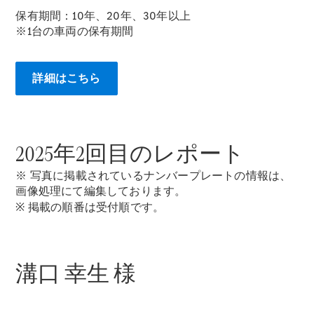
New models
保有期間：10年、20年、30年以上
※1台の車両の保有期間
電気自動車モデル
プラグインハイブリッドモデル
詳細はこちら
Sedan
2025年2回目のレポート
※ 写真に掲載されているナンバープレートの情報は、
画像処理にて編集しております。
All Sedan
※ 掲載の順番は受付順です。
CLA
電気
Sedan
CLA
New
Sedan
溝口 幸生 様
C-Class
Sedan
EQS
電気