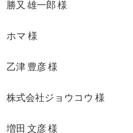
勝又 雄一郎 様
Brake
CLA
Shooting
New
Brake
C-Class
ホマ 様
Stationwagon
C-Class All-
Terrain
E-Class
Stationwagon
乙津 豊彦 様
E-Class All-
Terrain
試乗リクエ
株式会社ジョウコウ 様
スト
オンライン
ショールー
ム
Compact
増田 文彦 様