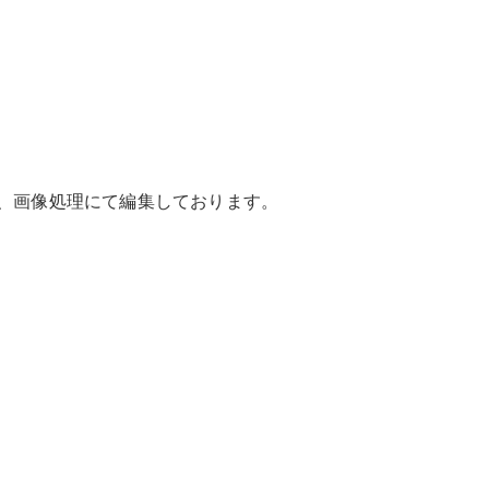
New models
電気自動車モデル
プラグインハイブリッドモデル
Sedan
は、画像処理にて編集しております。
All Sedan
CLA
電気
Sedan
CLA
New
Sedan
C-Class
Sedan
EQS
電気