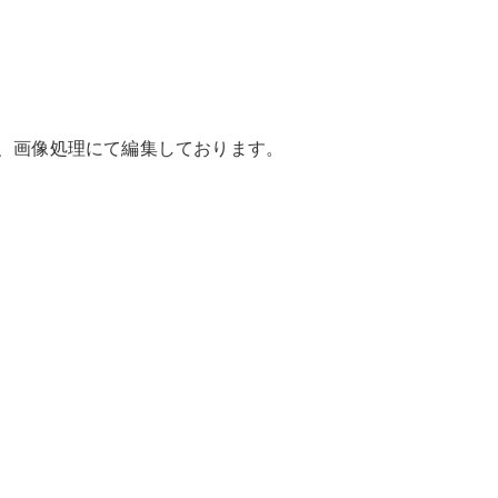
GLS
G-
電気
Class
G-Class
試乗リクエ
は、画像処理にて編集しております。
スト
オンライン
ショールー
ム
Stationwagon
All
Stationwagon
CLA
Shooting
New
電気