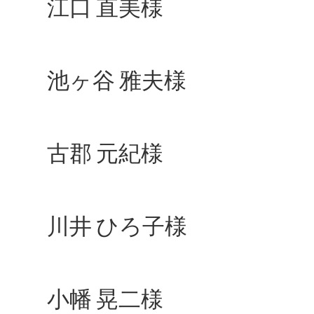
江口 直美様
池ヶ谷 雅夫様
古郡 元紀様
川井 ひろ子様
小幡 晃二様