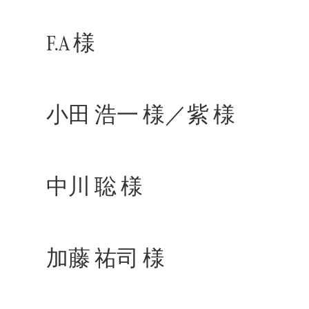
F.A 様
小田 浩一 様／紫 様
中川 聡 様
加藤 祐司 様