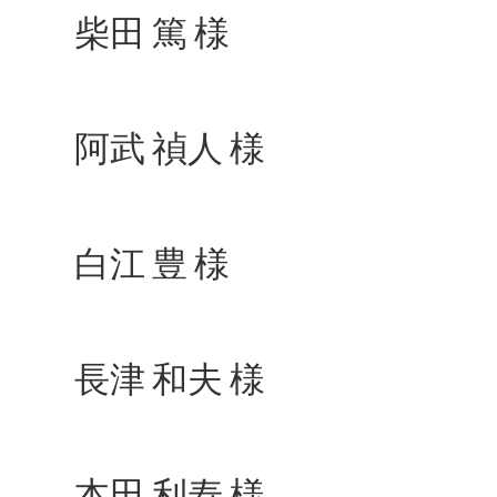
柴田 篤 様
阿武 禎人 様
白江 豊 様
長津 和夫 様
本田 利寿 様