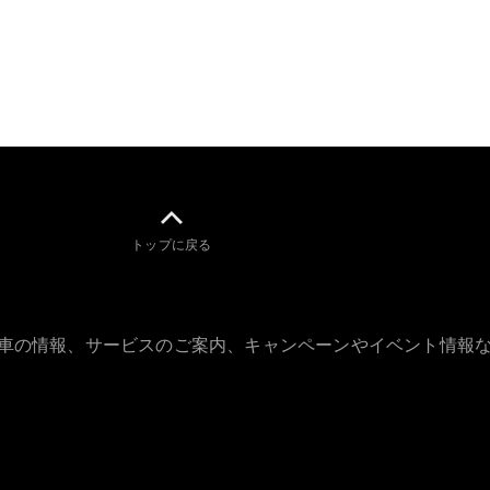
All Coupé
CLE Coupé
Mercedes-
AMG GT
Coupé
Mercedes-
AMG GT 4-
Door-Coupé
Mercedes-
AMG GT
New
電気
4-Door-
トップに戻る
Coupé
試乗リクエ
スト
古車の情報、サービスのご案内、キャンペーンやイベント情報
オンライン
ショールー
ム
Cabriolet/Roadster