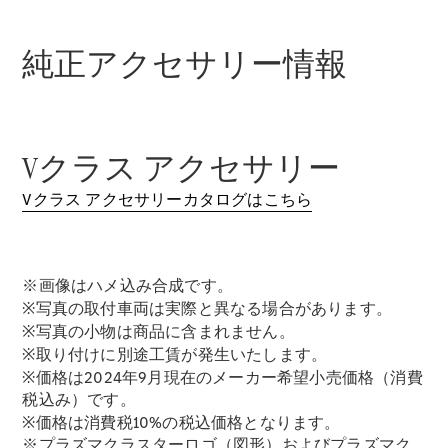
GLS
G-
電気
Class
純正アクセサリー情報
G-Class
試乗リクエ
スト
Vクラス アクセサリー
オンライン
ショールー
Vクラス アクセサリーカタログはこちら
ム
Stationwagon
※画像はハメ込み合成です。
※写真の取付車両は実際と異なる場合があります。
※写真の小物は商品に含まれません。
※取り付けに別途工賃が発生いたします。
All
※価格は2024年9月現在のメーカー希望小売価格（消費
Stationwagon
税込み）です。
CLA
※価格は消費税10%の税込価格となります。
Shooting
New
電気
※プラズマクラスターロゴ（図形）およびプラズマク