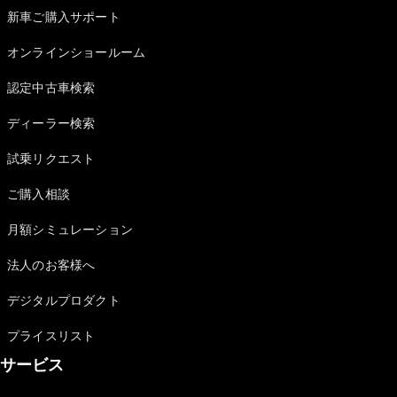
All Coupé
新車ご購入サポート
CLE Coupé
Mercedes-
オンラインショールーム
AMG GT
Coupé
認定中古車検索
Mercedes-
AMG GT 4-
ディーラー検索
Door-Coupé
Mercedes-
試乗リクエスト
AMG GT
New
電気
4-Door-
ご購入相談
Coupé
月額シミュレーション
試乗リクエ
法人のお客様へ
スト
オンライン
デジタルプロダクト
ショールー
ム
プライスリスト
Cabriolet/Roadster
サービス