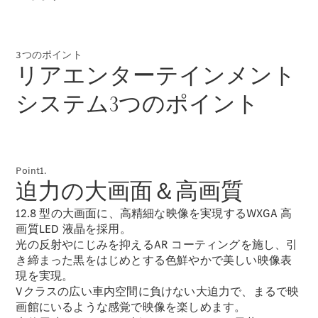
New models
電気自動車モデル
3つのポイント
プラグインハイブリッドモデル
リアエンターテインメント
システム3つのポイント
Sedan
Point1.
迫力の大画面＆高画質
All Sedan
12.8 型の大画面に、高精細な映像を実現するWXGA 高
CLA
電気
画質LED 液晶を採用。
Sedan
光の反射やにじみを抑えるAR コーティングを施し、引
CLA
New
き締まった黒をはじめとする色鮮やかで美しい映像表
Sedan
C-Class
現を実現。
Sedan
Vクラスの広い車内空間に負けない大迫力で、まるで映
EQS
画館にいるような感覚で映像を楽しめます。
電気