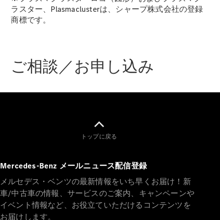
Brake
ラスター、Plasmaclusterは、シャープ株式会社の登録
CLA
商標です。
Shooting
New
Brake
C-Class
Stationwagon
ご相談／お申し込み
C-Class All-
Terrain
E-Class
Stationwagon
E-Class All-
Terrain
トップに戻る
試乗リクエ
スト
Mercedes-Benz メールニュース配信登録
オンライン
ショールー
メルセデス・ベンツの最新情報をいち早くお届け！新
ム
車/中古車の情報、サービスのご案内、キャンペーンや
Compact
イベント情報など、お役立ていただけるコンテンツを
お届けします。