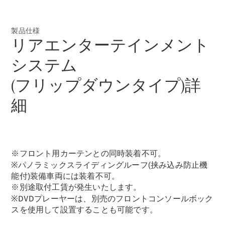
製品仕様
All SUV
リアエンターテインメント
EQA
電気
EQE
システム
電気
SUV
EQS
(フリップダウンタイプ)詳
電気
SUV
細
Mercedes-
Maybach
電気
EQS SUV
GLA
GLB
GLC
※フロント用カーテンとの同時装着不可。
GLC Coupé
※パノラミックスライディングルーフ(挟み込み防止機
GLE
能付)装備車両には装着不可。
GLE Coupé
※別途取付工賃が発生いたします。
GLS
※DVDプレーヤーは、別売のフロントコンソールボック
Mercedes-
スを使用して設置することも可能です。
Maybach