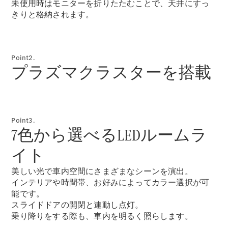
Sedan
未使用時はモニターを折りたたむことで、天井にすっ
E-Class
きりと格納されます。
Sedan
S-Class
New
Sedan
S-Class
Point2.
Sedan
プラズマクラスターを搭載
New
Long
Mercedes-
Maybach
New
S-Class
Point3.
7色から選べるLEDルームラ
試乗リクエ
スト
イト
オンライン
ショールー
美しい光で車内空間にさまざまなシーンを演出。
ム
インテリアや時間帯、お好みによってカラー選択が可
SUV
能です。
スライドドアの開閉と連動し点灯。
乗り降りをする際も、車内を明るく照らします。