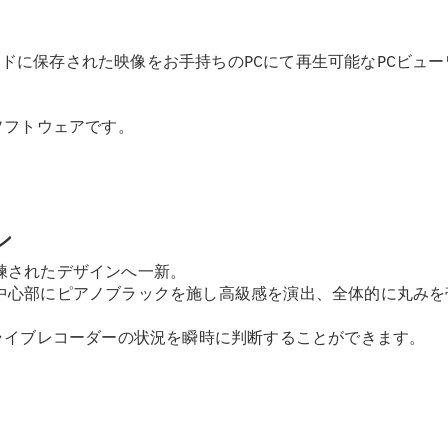
ドに保存された映像をお手持ちのPCにて再生可能なPCビューワーもご
All SUV
EQA
電気
EQE
ソフトウェアです。
電気
SUV
EQS
電気
SUV
Mercedes-
Maybach
電気
ン
EQS SUV
GLA
練されたデザインへ一新。
GLB
中心部にピアノブラックを施し高級感を演出、全体的に丸みを
GLC
GLC Coupé
ライブレコーダーの状況を瞬時に判断することができます。
GLE
GLE Coupé
GLS
Mercedes-
Maybach