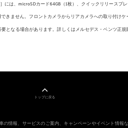
Brake
ラ］には、microSDカード64GB（1枚）、クイックリリー
CLA
Shooting
New
使用できません。フロントカメラからリアカメラへの取り付けケ
Brake
C-Class
必要となる場合があります。詳しくはメルセデス・ベンツ正規
Stationwagon
C-Class All-
Terrain
E-Class
Stationwagon
E-Class All-
Terrain
試乗リクエ
スト
オンライン
トップに戻る
ショールー
ム
Compact
古車の情報、サービスのご案内、キャンペーンやイベント情報