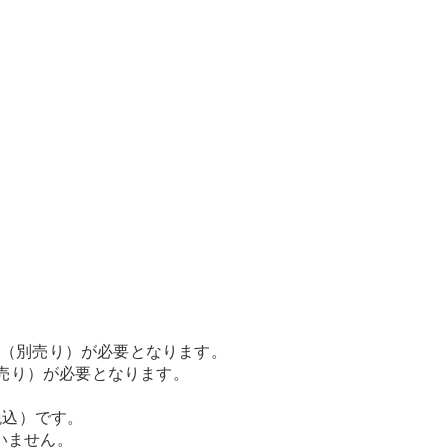
GLS
G-
電気
Class
G-Class
試乗リクエ
スト
オンライン
ショールー
ム
Stationwagon
ケット（別売り）が必要となります。
別売り）が必要となります。
All
Stationwagon
税込）です。
CLA
Shooting
いません。
New
電気