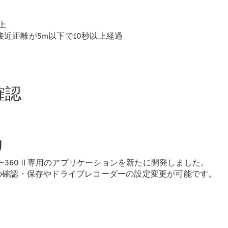
Sedan
E-Class
Sedan
上
S-Class
近距離が5m以下で10秒以上経過
New
Sedan
S-Class
Sedan
New
Long
Mercedes-
確認
Maybach
New
S-Class
試乗リクエ
リ
スト
オンライン
ーダー360Ⅱ専用のアプリケーションを新たに開発しました。
ショールー
の確認・保存やドライブレコーダーの設定変更が可能です。
ム
SUV
。