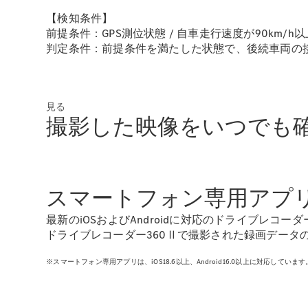
【検知条件】
前提条件：GPS測位状態 / 自車走行速度が90km/h以
判定条件：前提条件を満たした状態で、後続車両の接
見る
撮影した映像をいつでも
スマートフォン専用アプ
最新のiOSおよびAndroidに対応のドライブレコ
ドライブレコーダー360Ⅱで撮影された録画データ
※スマートフォン専用アプリは、iOS18.6以上、Android16.0以上に対応しています