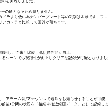
撮影を実現しました。
New models
ラーの影となるため映りません。
電気自動車モデル
アカメラより低い為ナンバープレート等の識別は困難です。フ
プラグインハイブリッドモデル
びリアカメラと比較して画質が落ちます。
Sedan
2を採用し、従来と比較し低照度性能が向上。
するシーンでも視認性が向上しクリアな記録が可能となりまし
All Sedan
CLA
電気
Sedan
CLA
New
Sedan
C-Class
Sedan
し、アラーム音/アナウンスで危険をお知らせすることが可能
EQS
の前後1分間の状況を「後続車接近録画データ」として記録し
電気