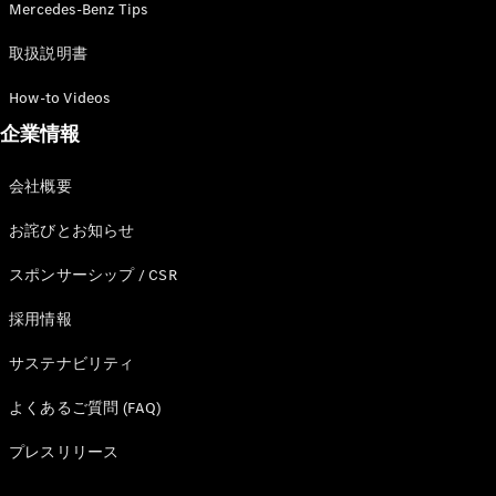
Mercedes-Benz Tips
Brake
CLA
取扱説明書
Shooting
New
Brake
How-to Videos
C-Class
Stationwagon
企業情報
C-Class All-
Terrain
会社概要
E-Class
Stationwagon
お詫びとお知らせ
E-Class All-
Terrain
スポンサーシップ / CSR
採用情報
試乗リクエ
スト
サステナビリティ
オンライン
ショールー
よくあるご質問 (FAQ)
ム
Compact
プレスリリース