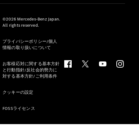
©2026 Mercedes-Benz Japan.
All rights reserved.
All Compact
A-Class
プライバシーポリシー/個人
B-Class
情報の取り扱いについて
試乗リクエ
お客様応対に関する基本方針
スト
と行動指針/反社会的勢力に
オンライン
対する基本方針/ご利用条件
ショールー
ム
クッキーの設定
Coupé
FOSSライセンス