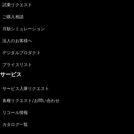
GLS
試乗リクエスト
G-
電気
Class
ご購入相談
G-Class
月額シミュレーション
試乗リクエ
法人のお客様へ
スト
オンライン
デジタルプロダクト
ショールー
ム
プライスリスト
Stationwagon
サービス
サービス入庫リクエスト
各種リクエスト/お問い合わせ
All
リコール情報
Stationwagon
カタログ一覧
CLA
Shooting
New
電気