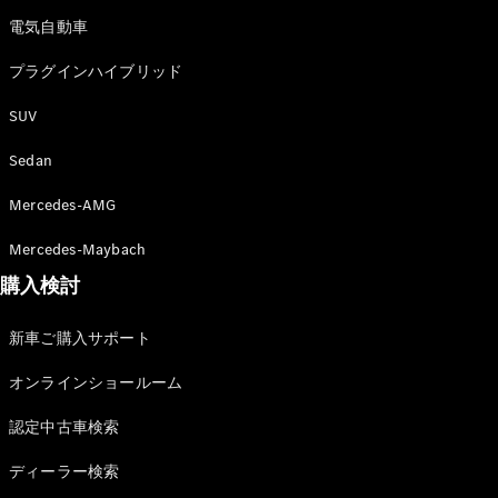
電気自動車
プラグインハイブリッド
All SUV
EQA
電気
SUV
EQE
電気
SUV
Sedan
EQS
電気
SUV
Mercedes-AMG
Mercedes-
Maybach
電気
Mercedes-Maybach
EQS SUV
購入検討
GLA
GLB
GLC
新車ご購入サポート
GLC Coupé
オンラインショールーム
GLE
GLE Coupé
認定中古車検索
GLS
Mercedes-
ディーラー検索
Maybach