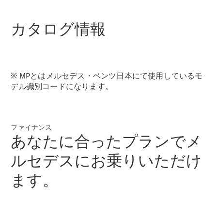
New models
カタログ情報
電気自動車モデル
プラグインハイブリッドモデル
Sedan
※ MPとはメルセデス・ベンツ日本にて使用しているモ
デル識別コードになります。
ファイナンス
あなたに合ったプランでメ
All Sedan
CLA
電気
ルセデスにお乗りいただけ
Sedan
CLA
New
ます。
Sedan
C-Class
Sedan
EQS
電気