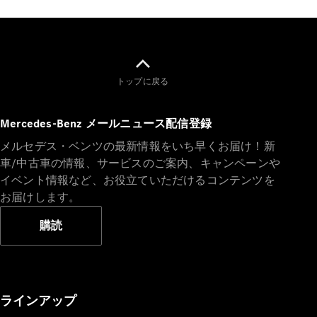
Sedan
E-Class
Sedan
S-Class
New
Sedan
S-Class
トップに戻る
Sedan
New
Long
Mercedes-
Mercedes-Benz メールニュース配信登録
Maybach
New
メルセデス・ベンツの最新情報をいち早くお届け！新
S-Class
車/中古車の情報、サービスのご案内、キャンペーンや
イベント情報など、お役立ていただけるコンテンツを
試乗リクエ
お届けします。
スト
オンライン
購読
ショールー
ム
SUV
ラインアップ