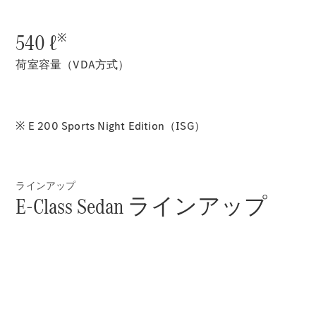
Sedan
E-Class
Sedan
540 ℓ
※
S-Class
New
Sedan
荷室容量（VDA方式）
S-Class
Sedan
New
Long
Mercedes-
※ E 200 Sports Night Edition（ISG）
Maybach
New
S-Class
ラインアップ
試乗リクエ
E-Class Sedan ラインアップ
スト
オンライン
ショールー
ム
SUV