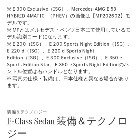
※ E 300 Exclusive（ISG）、Mercedes-AMG E 53
HYBRID 4MATIC+（PHEV）の画像は【MP202602】モ
デルです。
All SUV
EQA
※ MPとはメルセデス・ベンツ日本にて使用しているモ
電気
EQE
デル識別コードになります。
電気
SUV
※ E 200（ISG）、E 200 Sports Night Edition（ISG）、
EQS
E 220 d（ISG）、E 220 d Sports Night
電気
SUV
Edition（ISG）、E 300 Exclusive（ISG）、E 350 e
Mercedes-
Sports Edition Star、E 350 e Sports Night Editionのハ
Maybach
電気
ンドル位置は右ハンドルとなります。
EQS SUV
※ 写真の仕様・装備は、日本仕様と異なる場合があり
GLA
ます。
GLB
GLC
GLC Coupé
GLE
装備＆テクノロジー
GLE Coupé
E-Class Sedan 装備＆テクノロ
GLS
Mercedes-
ジー
Maybach