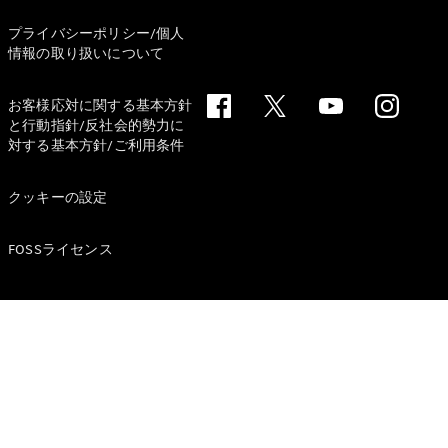
プライバシーポリシー/個人
情報の取り扱いについて
お客様応対に関する基本方針
と行動指針/反社会的勢力に
V-Class
対する基本方針/ご利用条件
試乗リクエ
クッキーの設定
スト
オンライン
ショールー
FOSSライセンス
ム
試乗リクエスト
オンラインショールーム