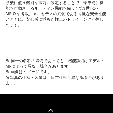
GLS
頻繁に使う機能を事前に設定することで、乗車時に機
G-
能を作動させるルーティン機能を備えた第3世代の
電気
Class
MBUXを搭載。メルセデスの真髄である高度な安全性能
G-Class
とともに、安心感に満ちた極上のドライビングが愉し
めます。
試乗リクエ
スト
オンライン
ショールー
ム
Stationwagon
※ 同一の名称の装備であっても、機能詳細はモデル・
MPによって異なる場合があります。
※ 画像はイメージです。
※ 写真の仕様・装備は、日本仕様と異なる場合があり
ます。
All
Stationwagon
CLA
Shooting
New
電気