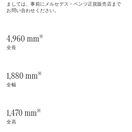
New models
ましては、事前にメルセデス・ベンツ正規販売店まで
お問い合わせください。
電気自動車モデル
プラグインハイブリッドモデル
4,960 mm
※
Sedan
全長
1,880 mm
※
All Sedan
全幅
CLA
電気
Sedan
CLA
New
Sedan
1,470 mm
※
C-Class
Sedan
全高
EQS
電気