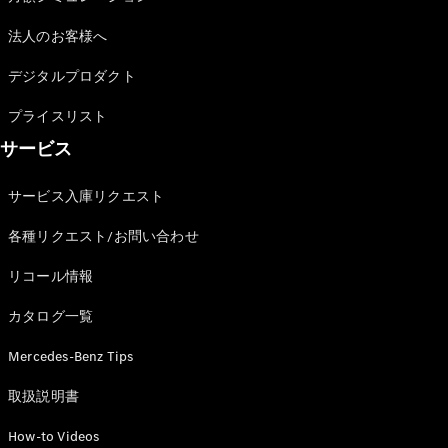
All Coupé
CLE Coupé
法人のお客様へ
Mercedes-
AMG GT
デジタルプロダクト
Coupé
Mercedes-
プライスリスト
AMG GT 4-
サービス
Door-Coupé
Mercedes-
AMG GT
サービス入庫リクエスト
New
電気
4-Door-
各種リクエスト/お問い合わせ
Coupé
リコール情報
試乗リクエ
スト
カタログ一覧
オンライン
Mercedes-Benz Tips
ショールー
ム
取扱説明書
Cabriolet/Roadster
How-to Videos