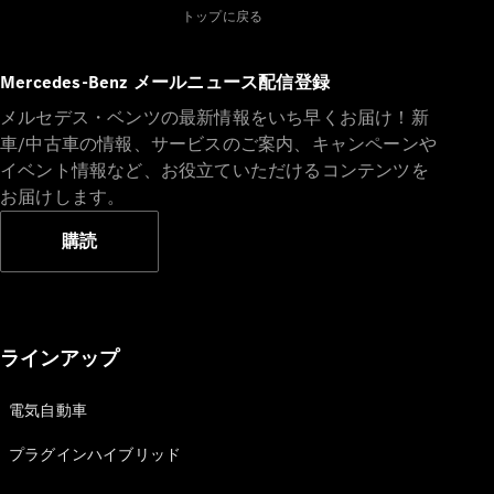
Brake
トップに戻る
CLA
Shooting
New
Mercedes-Benz メールニュース配信登録
Brake
C-Class
メルセデス・ベンツの最新情報をいち早くお届け！新
Stationwagon
車/中古車の情報、サービスのご案内、キャンペーンや
C-Class All-
イベント情報など、お役立ていただけるコンテンツを
Terrain
お届けします。
E-Class
Stationwagon
購読
E-Class All-
Terrain
試乗リクエ
スト
ラインアップ
オンライン
ショールー
電気自動車
ム
Compact
プラグインハイブリッド