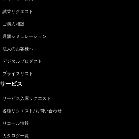
GLS
G-
電気
試乗リクエスト
Class
G-Class
ご購入相談
月額シミュレーション
試乗リクエ
スト
法人のお客様へ
オンライン
ショールー
デジタルプロダクト
ム
Stationwagon
プライスリスト
サービス
サービス入庫リクエスト
各種リクエスト/お問い合わせ
All
Stationwagon
リコール情報
CLA
カタログ一覧
Shooting
New
電気