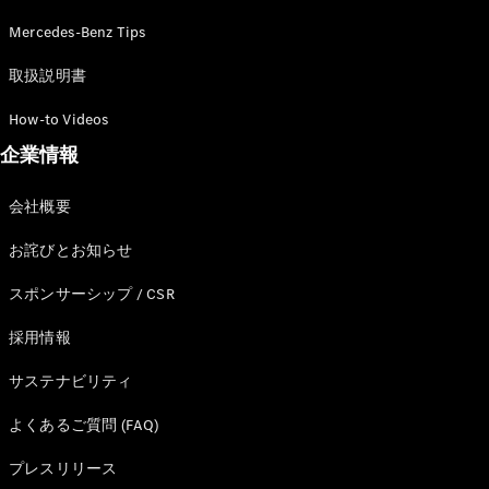
Brake
Mercedes-Benz Tips
CLA
Shooting
New
取扱説明書
Brake
C-Class
How-to Videos
Stationwagon
C-Class All-
企業情報
Terrain
E-Class
会社概要
Stationwagon
E-Class All-
お詫びとお知らせ
Terrain
スポンサーシップ / CSR
試乗リクエ
採用情報
スト
オンライン
サステナビリティ
ショールー
ム
よくあるご質問 (FAQ)
Compact
プレスリリース