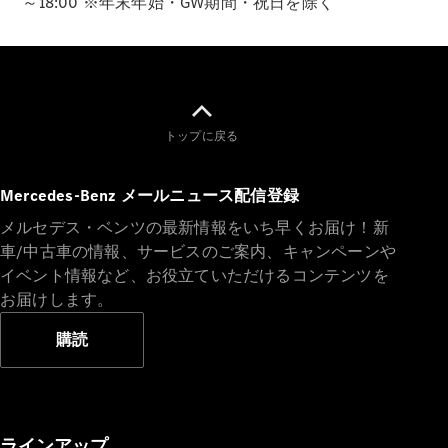
～18:00 ※年末年始・GW期間・祝日を除く
Sedan
E-Class
Sedan
S-Class
New
Sedan
S-Class
Sedan
New
トップに戻る
Long
Mercedes-
Maybach
New
Mercedes-Benz メールニュース配信登録
S-Class
メルセデス・ベンツの最新情報をいち早くお届け！新
車/中古車の情報、サービスのご案内、キャンペーンや
試乗リクエ
イベント情報など、お役立ていただけるコンテンツを
スト
お届けします。
オンライン
ショールー
購読
ム
SUV
ラインアップ