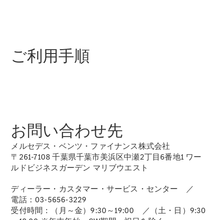
New models
電気自動車モデル
プラグインハイブリッドモデル
ご利用手順
Sedan
お問い合わせ先
All Sedan
メルセデス・ベンツ・ファイナンス株式会社
CLA
電気
〒261-7108 千葉県千葉市美浜区中瀬2丁目6番地1 ワー
Sedan
ルドビジネスガーデン マリブウエスト
CLA
New
Sedan
ディーラー・カスタマー・サービス・センター ／
C-Class
電話：03-5656-3229
Sedan
受付時間：（月～金）9:30～19:00 ／（土・日）9:30
EQS
電気