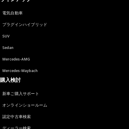
電気自動車
All SUV
プラグインハイブリッド
EQA
電気
EQE
SUV
電気
SUV
EQS
Sedan
電気
SUV
Mercedes-
Mercedes-AMG
Maybach
電気
EQS SUV
Mercedes-Maybach
GLA
購入検討
GLB
GLC
GLC Coupé
新車ご購入サポート
GLE
オンラインショールーム
GLE Coupé
GLS
認定中古車検索
Mercedes-
Maybach
ディーラー検索