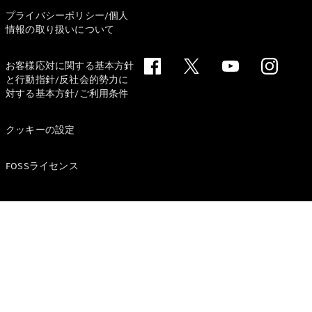
プライバシーポリシー/個人
情報の取り扱いについて
お客様応対に関する基本方針
All Compact
と行動指針/反社会的勢力に
A-Class
対する基本方針/ご利用条件
B-Class
クッキーの設定
試乗リクエ
スト
FOSSライセンス
オンライン
ショールー
ム
Coupé