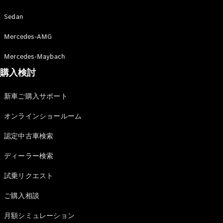
Sedan
All SUV
Mercedes-AMG
EQA
電気
Mercedes-Maybach
EQE
電気
SUV
購入検討
EQS
電気
SUV
新車ご購入サポート
Mercedes-
Maybach
電気
オンラインショールーム
EQS SUV
GLA
認定中古車検索
GLB
GLC
ディーラー検索
GLC Coupé
GLE
試乗リクエスト
GLE Coupé
GLS
ご購入相談
Mercedes-
Maybach
月額シミュレーション