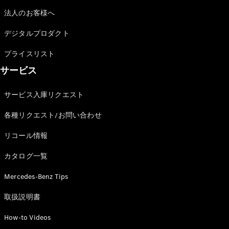
GLS
G-
法人のお客様へ
電気
Class
デジタルプロダクト
G-Class
プライスリスト
試乗リクエ
サービス
スト
オンライン
サービス入庫リクエスト
ショールー
ム
各種リクエスト/お問い合わせ
Stationwagon
リコール情報
カタログ一覧
Mercedes-Benz Tips
All
取扱説明書
Stationwagon
CLA
How-to Videos
Shooting
New
電気