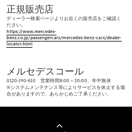
New models
正規販売店
電気自動車モデル
ディーラー検索ページよりお近くの販売店をご確認く
プラグインハイブリッドモデル
ださい。
https://www.mercedes-
benz.co.jp/passengercars/mercedes-benz-cars/dealer-
Sedan
locator.html
メルセデスコール
0120-190-610 営業時間8:00～20:00、年中無休
All Sedan
※システムメンテナンス等によりサービスを休止する場
CLA
電気
合がありますので、あらかじめご了承ください。
Sedan
CLA
New
Sedan
C-Class
Sedan
EQS
電気