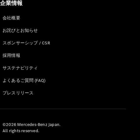
企業情報
Brake
CLA
Shooting
New
会社概要
Brake
C-Class
お詫びとお知らせ
Stationwagon
C-Class All-
スポンサーシップ / CSR
Terrain
採用情報
E-Class
Stationwagon
サステナビリティ
E-Class All-
Terrain
よくあるご質問 (FAQ)
試乗リクエ
プレスリリース
スト
オンライン
ショールー
ム
©2026 Mercedes-Benz Japan.
Compact
All rights reserved.