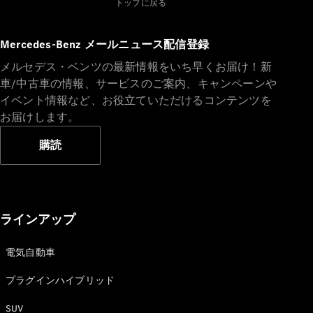
Sedan
トップに戻る
E-Class
Sedan
Mercedes-Benz メールニュース配信登録
S-Class
New
Sedan
メルセデス・ベンツの最新情報をいち早くお届け！新
S-Class
車/中古車の情報、サービスのご案内、キャンペーンや
Sedan
New
イベント情報など、お役立ていただけるコンテンツを
Long
お届けします。
Mercedes-
Maybach
New
購読
S-Class
試乗リクエ
スト
オンライン
ラインアップ
ショールー
ム
電気自動車
SUV
プラグインハイブリッド
SUV