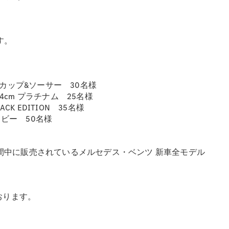
All SUV
す。
EQA
電気
EQE
電気
SUV
EQS
コーヒーカップ&ソーサー 30名様
電気
SUV
4cm プラチナム 25名様
Mercedes-
CK EDITION 35名様
Maybach
電気
 ネイビー 50名様
EQS SUV
GLA
GLB
間中に販売されているメルセデス・ベンツ 新車全モデル
GLC
GLC Coupé
GLE
。
GLE Coupé
おります。
GLS
Mercedes-
Maybach