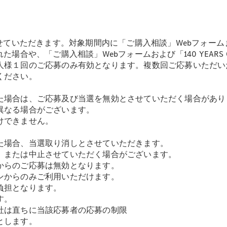
GLS
G-
電気
Class
G-Class
いただきます。対象期間内に「ご購入相談」Webフォームまたは「14
合や、「ご購入相談」Webフォームおよび「140 YEARS OF
試乗リクエ
人様１回のご応募のみ有効となります。複数回ご応募いただい
スト
ください。
オンライン
。
ショールー
た場合は、ご応募及び当選を無効とさせていただく場合があり
ム
異なる場合がございます。
Stationwagon
けできません。
た場合、当選取り消しとさせていただきます。
、または中止させていただく場合がございます。
からのご応募は無効となります。
ンからのみご利用いただけます。
負担となります。
All
す。
Stationwagon
社は直ちに当該応募者の応募の制限
CLA
とします。
Shooting
New
電気