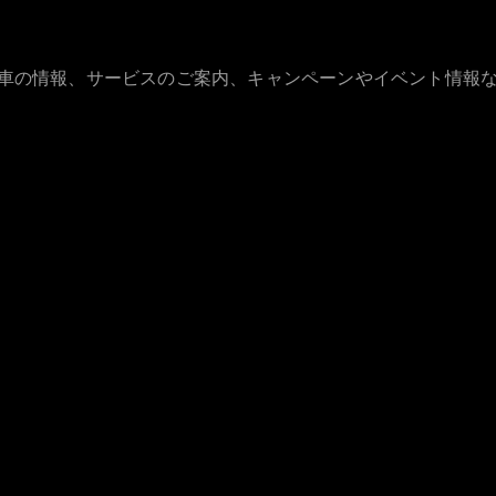
古車の情報、サービスのご案内、キャンペーンやイベント情報
All Compact
A-Class
B-Class
試乗リクエ
スト
オンライン
ショールー
ム
Coupé