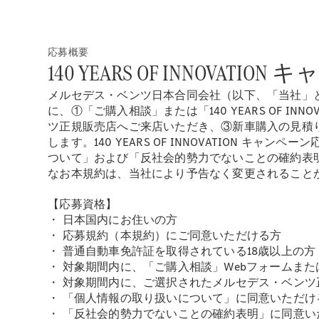
応募概要
140 YEARS OF INNOVATIO
メルセデス・ベンツ日本合同会社（以下、「当社」といいま
に、①「ご購入相談」または「140 YEARS OF 
ツ正規販売店へご来店いただき、③新車購入の見積
します。140 YEARS OF INNOVATION
ついて」および「反社会的勢力でないことの確約表
なお本規約は、当社により予告なく変更されること
【応募資格】
・ 日本国内にお住いの方
・ 応募規約（本規約）にご同意いただける方
・ 普通自動車免許証を取得されている18歳以上の方
・ 対象期間内に、「ご購入相談」Webフォームまたは「
・ 対象期間内に、ご選択されたメルセデス・ベン
・ 「個人情報の取り扱いについて」に同意いただけ
・ 「反社会的勢力でないことの確約表明」に同意い