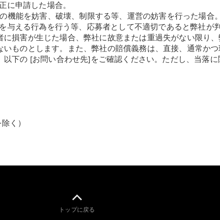
不正に申請した場合。
Brake
器等の機能を妨害、破壊、制限する等、運営の妨害を行った場合
CLA
Shooting
損害を与える行為を行う等、応募者として不適切であると弊社が
New
Brake
者に損害が生じた場合、弊社に故意または重過失がない限り、
C-Class
ないものとします。また、弊社の賠償義務は、直接、通常かつ
Stationwagon
以下の [お問い合わせ先]をご確認ください。ただし、当落
C-Class All-
Terrain
E-Class
Stationwagon
E-Class All-
Terrain
を除く）
試乗リクエ
スト
オンライン
ショールー
ム
Compact
トップに戻る