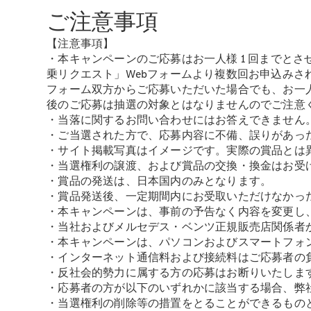
ご注意事項
【注意事項】
・本キャンペーンのご応募はお一人様 1 回までとさせて
乗リクエスト」Webフォームより複数回お申込みされた場
フォーム双方からご応募いただいた場合でも、お一
後のご応募は抽選の対象とはなりませんのでご注意
・当落に関するお問い合わせにはお答えできません
・ご当選された⽅で、応募内容に不備、誤りがあっ
・サイト掲載写真はイメージです。実際の賞品とは
・当選権利の譲渡、および賞品の交換・換金はお受
・賞品の発送は、日本国内のみとなります。
・賞品発送後、⼀定期間内にお受取いただけなかっ
・本キャンペーンは、事前の予告なく内容を変更し
・当社およびメルセデス・ベンツ正規販売店関係者
・本キャンペーンは、パソコンおよびスマートフォ
・インターネット通信料および接続料はご応募者の
・反社会的勢力に属する方の応募はお断りいたしま
・応募者の方が以下のいずれかに該当する場合、弊
・当選権利の削除等の措置をとることができるもの