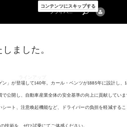
コンテンツにスキップする
プライバシーポリシー
たしました。
プライバシ
ーポリシー
ラインアップ
」が登場して140年。カール・ベンツが1885年に設計し、18
償で公開し、自動車産業全体の安全基準の向上に貢献していま
いシート、注意喚起機能など、ドライバーの負担を軽減するこ
Mercedes-Benz
はの技術を、ぜひ試乗にてご体感ください。