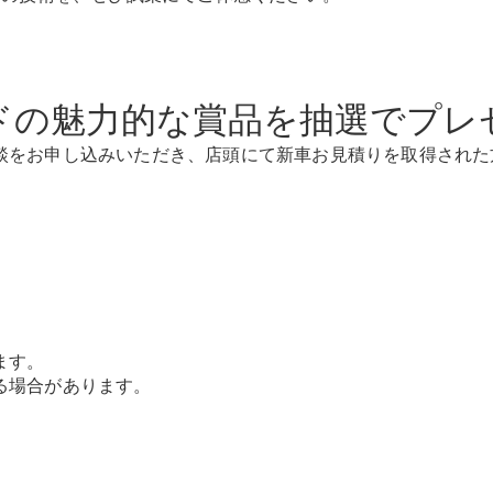
New models
電気自動車モデル
プラグインハイブリッドモデル
ドの魅力的な賞品を抽選でプレ
Sedan
談をお申し込みいただき、店頭にて新車お見積りを取得された方
All Sedan
CLA
電気
Sedan
ます。
CLA
る場合があります。
New
Sedan
C-Class
Sedan
EQS
電気