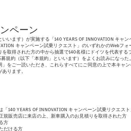
Sedan
E-Class
Sedan
S-Class
New
Sedan
N キャンペーン
S-Class
Sedan
New
す）が実施する「140 YEARS OF INNOVATION
Long
INNOVATION キャンペーン試乗リクエスト」のいずれかのW
Mercedes-
りを取得された方の中から抽選で140名様にドイツを代表する
Maybach
New
 キャンペーン応募規約（以下「本規約」といいます）をよくお読み
S-Class
明」をご一読いただき、これらすべてにご同意の上で本キャン
があります。
試乗リクエ
スト
オンライン
ショールー
ム
140 YEARS OF INNOVATION キャンペーン試乗リ
SUV
ツ正規販売店に来店の上、新車購入のお見積りを取得された方
る方
ただける方