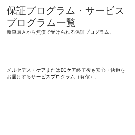
保証プログラム・サービス
プログラム一覧
All SUV
EQA
電気
新車購入から無償で受けられる保証プログラム。
EQE
電気
SUV
EQS
電気
SUV
Mercedes-
Maybach
電気
メルセデス・ケアまたはEQケア終了後も安心・快適を
EQS SUV
お届けするサービスプログラム（有償）。
GLA
GLB
GLC
GLC Coupé
GLE
GLE Coupé
GLS
Mercedes-
Maybach