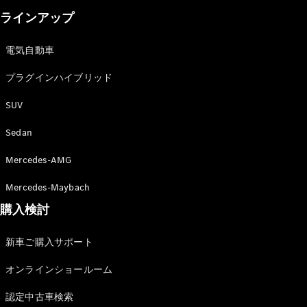
Brake
ラインアップ
CLA
Shooting
New
電気自動車
Brake
C-Class
プラグインハイブリッド
Stationwagon
C-Class All-
SUV
Terrain
E-Class
Sedan
Stationwagon
E-Class All-
Mercedes-AMG
Terrain
Mercedes-Maybach
試乗リクエ
購入検討
スト
オンライン
新車ご購入サポート
ショールー
ム
オンラインショールーム
Compact
認定中古車検索