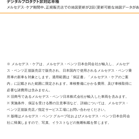
Sedan
E-Class
Sedan
S-Class
New
Sedan
S-Class
Sedan
New
Long
Mercedes-
Maybach
New
※ メルセデス・ケアは、メルセデス・ベンツ日本合同会社が輸入し、メルセデ
S-Class
ス・ベンツ正規販売店で販売され、日本国内で使用されるメルセデス・ベンツ乗
用車の新車を対象とします。適用範囲は「保証書」「メルセデス・ケアのご案
試乗リクエ
内」に記載された範囲に限定されます。車検整備にかかる費用、及び車検取得に
スト
必要な諸費用は含みません。
オンライン
※ 旧商号であるメルセデス・ベンツ日本株式会社が輸入した車両を含みます。
ショールー
※ 実施条件、保証を受ける際の注意事項など、詳細については、メルセデス・
ム
ベンツ正規販売店／指定サービス工場にお問い合わせください。
SUV
※ 版権はメルセデス・ベンツ グループ社およびメルセデス・ベンツ日本合同会
社に帰属しますので、写真、イラストなどの無断転載を禁じます。