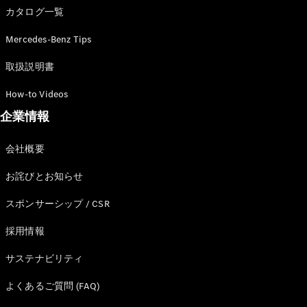
All Coupé
カタログ一覧
CLE Coupé
Mercedes-
Mercedes-Benz Tips
AMG GT
Coupé
取扱説明書
Mercedes-
AMG GT 4-
How-to Videos
Door-Coupé
企業情報
Mercedes-
AMG GT
New
電気
4-Door-
会社概要
Coupé
お詫びとお知らせ
試乗リクエ
スポンサーシップ / CSR
スト
オンライン
採用情報
ショールー
サステナビリティ
ム
Cabriolet/Roadster
よくあるご質問 (FAQ)