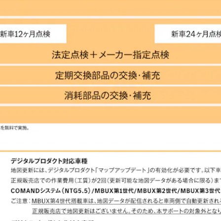
New models
電気自動車モデル
プラグインハイブリッドモデル
Sedan
All Sedan
CLA
電気
Sedan
CLA
New
Sedan
C-Class
Sedan
EQS
電気