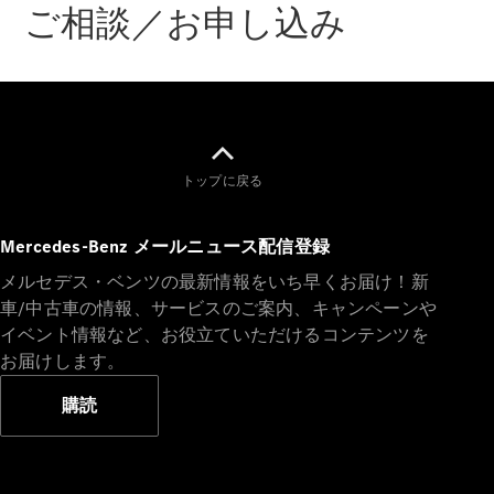
GLS
ご相談／お申し込み
G-
電気
Class
G-Class
試乗リクエ
スト
オンライン
トップに戻る
ショールー
ム
Mercedes-Benz メールニュース配信登録
Stationwagon
メルセデス・ベンツの最新情報をいち早くお届け！新
車/中古車の情報、サービスのご案内、キャンペーンや
イベント情報など、お役立ていただけるコンテンツを
お届けします。
購読
All
Stationwagon
CLA
Shooting
New
電気