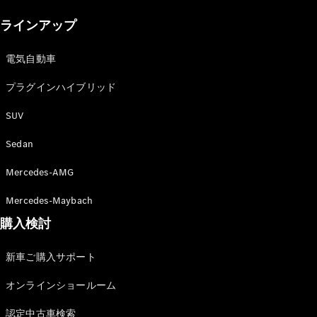
New models
ラインアップ
電気自動車モデル
プラグインハイブリッドモデル
電気自動車
プラグインハイブリッド
Sedan
SUV
Sedan
Mercedes-AMG
All Sedan
Mercedes-Maybach
CLA
購入検討
電気
Sedan
CLA
New
新車ご購入サポート
Sedan
C-Class
オンラインショールーム
Sedan
EQS
電気
認定中古車検索