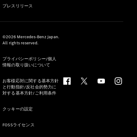
GLS
プレスリリース
G-
電気
Class
G-Class
試乗リクエ
©2026 Mercedes-Benz Japan.
All rights reserved.
スト
オンライン
ショールー
プライバシーポリシー/個人
ム
情報の取り扱いについて
Stationwagon
お客様応対に関する基本方針
と行動指針/反社会的勢力に
対する基本方針/ご利用条件
クッキーの設定
All
Stationwagon
FOSSライセンス
CLA
Shooting
New
電気