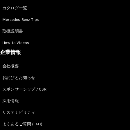
カタログ一覧
Mercedes-Benz Tips
All SUV
EQA
電気
取扱説明書
EQE
電気
SUV
How-to Videos
EQS
電気
企業情報
SUV
Mercedes-
Maybach
電気
会社概要
EQS SUV
GLA
お詫びとお知らせ
GLB
GLC
スポンサーシップ / CSR
GLC Coupé
GLE
採用情報
GLE Coupé
サステナビリティ
GLS
Mercedes-
よくあるご質問 (FAQ)
Maybach