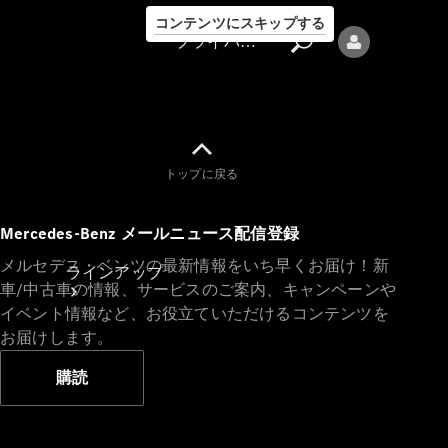
コンテンツにスキップする
プライバシーポリシー
トップに戻る
プライバシ
Mercedes-Benz メールニュース配信登録
ーポリシー
メルセデス・ベンツの最新情報をいち早くお届け！新
ラインアップ
車/中古車の情報、サービスのご案内、キャンペーンや
イベント情報など、お役立ていただけるコンテンツを
お届けします。
購読
Mercedes-Benz