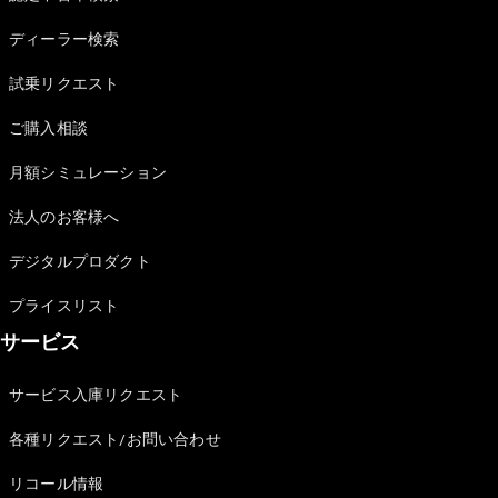
Sedan
E-Class
ディーラー検索
Sedan
S-Class
試乗リクエスト
New
Sedan
S-Class
ご購入相談
Sedan
New
Long
月額シミュレーション
Mercedes-
Maybach
New
法人のお客様へ
S-Class
デジタルプロダクト
試乗リクエ
プライスリスト
スト
サービス
オンライン
ショールー
ム
サービス入庫リクエスト
SUV
各種リクエスト/お問い合わせ
リコール情報