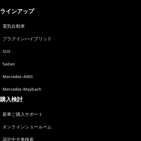
New models
ラインアップ
電気自動車モデル
プラグインハイブリッドモデル
電気自動車
プラグインハイブリッド
Sedan
SUV
Sedan
Mercedes-AMG
All Sedan
Mercedes-Maybach
CLA
購入検討
電気
Sedan
CLA
New
新車ご購入サポート
Sedan
C-Class
オンラインショールーム
Sedan
EQS
電気
認定中古車検索