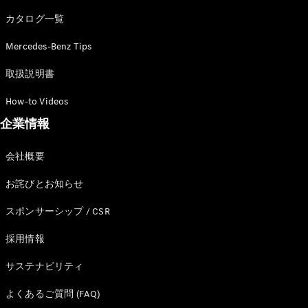
カタログ一覧
Mercedes-Benz Tips
All SUV
EQA
電気
取扱説明書
EQE
電気
SUV
How-to Videos
EQS
電気
企業情報
SUV
Mercedes-
Maybach
電気
会社概要
EQS SUV
GLA
お詫びとお知らせ
GLB
GLC
スポンサーシップ / CSR
GLC Coupé
GLE
採用情報
GLE Coupé
サステナビリティ
GLS
Mercedes-
よくあるご質問 (FAQ)
Maybach