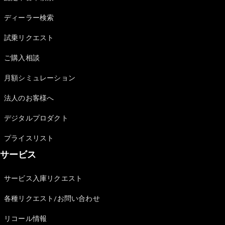
Sedan
E-Class
ディーラー検索
Sedan
S-Class
試乗リクエスト
New
Sedan
S-Class
ご購入相談
Sedan
New
Long
月額シミュレーション
Mercedes-
Maybach
New
法人のお客様へ
S-Class
デジタルプロダクト
試乗リクエ
プライスリスト
スト
サービス
オンライン
ショールー
ム
サービス入庫リクエスト
SUV
各種リクエスト/お問い合わせ
リコール情報