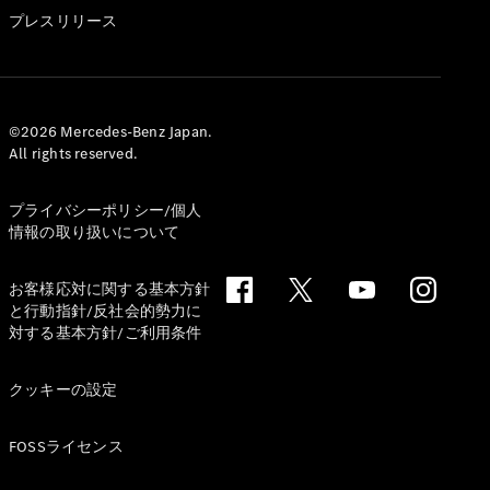
GLS
プレスリリース
G-
電気
Class
G-Class
試乗リクエ
©2026 Mercedes-Benz Japan.
All rights reserved.
スト
オンライン
ショールー
プライバシーポリシー/個人
ム
情報の取り扱いについて
Stationwagon
お客様応対に関する基本方針
と行動指針/反社会的勢力に
対する基本方針/ご利用条件
クッキーの設定
All
Stationwagon
FOSSライセンス
CLA
Shooting
New
電気