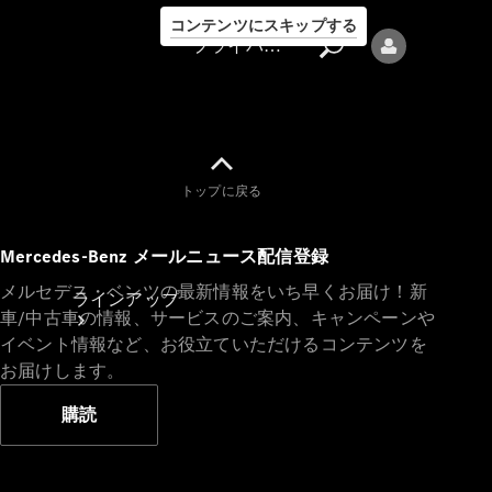
コンテンツにスキップする
プライバシーポリシー
トップに戻る
プライバシ
Mercedes-Benz メールニュース配信登録
ーポリシー
メルセデス・ベンツの最新情報をいち早くお届け！新
ラインアップ
車/中古車の情報、サービスのご案内、キャンペーンや
イベント情報など、お役立ていただけるコンテンツを
お届けします。
購読
Mercedes-Benz