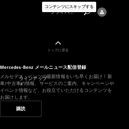
コンテンツにスキップする
プライバシーポリシー
トップに戻る
プライバシ
Mercedes-Benz メールニュース配信登録
ーポリシー
メルセデス・ベンツの最新情報をいち早くお届け！新
ラインアップ
車/中古車の情報、サービスのご案内、キャンペーンや
イベント情報など、お役立ていただけるコンテンツを
お届けします。
購読
Mercedes-Benz