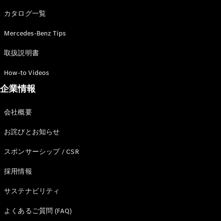
カタログ一覧
Mercedes-Benz Tips
All SUV
EQA
電気
取扱説明書
EQE
電気
SUV
How-to Videos
EQS
電気
企業情報
SUV
Mercedes-
Maybach
電気
会社概要
EQS SUV
GLA
お詫びとお知らせ
GLB
GLC
スポンサーシップ / CSR
GLC Coupé
GLE
採用情報
GLE Coupé
サステナビリティ
GLS
Mercedes-
よくあるご質問 (FAQ)
Maybach