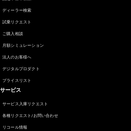
Sedan
E-Class
ディーラー検索
Sedan
S-Class
試乗リクエスト
New
Sedan
S-Class
ご購入相談
Sedan
New
Long
月額シミュレーション
Mercedes-
Maybach
New
法人のお客様へ
S-Class
デジタルプロダクト
試乗リクエ
プライスリスト
スト
サービス
オンライン
ショールー
ム
サービス入庫リクエスト
SUV
各種リクエスト/お問い合わせ
リコール情報