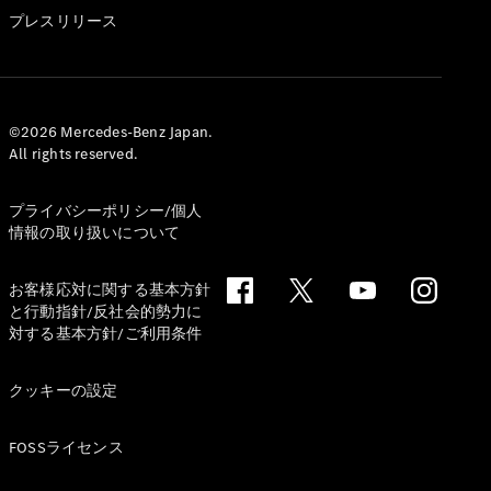
GLS
プレスリリース
G-
電気
Class
G-Class
試乗リクエ
©2026 Mercedes-Benz Japan.
All rights reserved.
スト
オンライン
ショールー
プライバシーポリシー/個人
ム
情報の取り扱いについて
Stationwagon
お客様応対に関する基本方針
と行動指針/反社会的勢力に
対する基本方針/ご利用条件
クッキーの設定
All
Stationwagon
FOSSライセンス
CLA
Shooting
New
電気