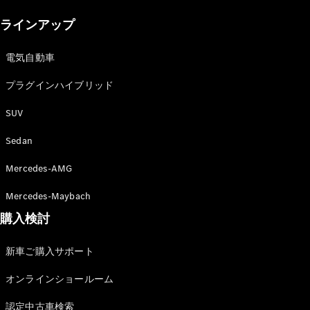
New models
ラインアップ
電気自動車モデル
プラグインハイブリッドモデル
電気自動車
プラグインハイブリッド
Sedan
SUV
Sedan
Mercedes-AMG
All Sedan
Mercedes-Maybach
CLA
購入検討
電気
Sedan
CLA
New
新車ご購入サポート
Sedan
C-Class
オンラインショールーム
Sedan
EQS
電気
認定中古車検索