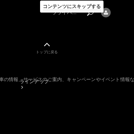
コンテンツにスキップする
プライバシーポリシー
トップに戻る
プライバシ
ーポリシー
古車の情報、サービスのご案内、キャンペーンやイベント情報
ラインアップ
Mercedes-Benz