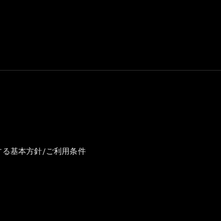
GLS
G-
電気
Class
G-Class
試乗リクエ
スト
オンライン
ショールー
ム
Stationwagon
する基本方針/ご利用条件
All
Stationwagon
CLA
Shooting
New
電気