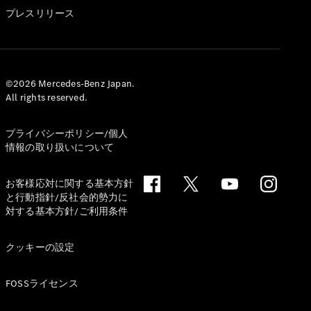
GLS
プレスリリース
G-
電気
Class
G-Class
試乗リクエ
©2026 Mercedes-Benz Japan.
All rights reserved.
スト
オンライン
ショールー
プライバシーポリシー/個人
ム
情報の取り扱いについて
Stationwagon
お客様応対に関する基本方針
と行動指針/反社会的勢力に
対する基本方針/ご利用条件
クッキーの設定
All
Stationwagon
FOSSライセンス
CLA
Shooting
New
電気