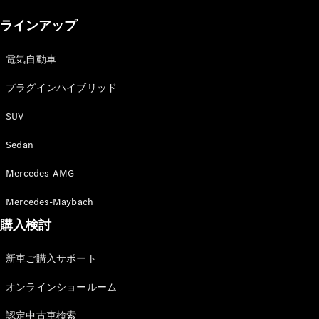
New models
ラインアップ
電気自動車モデル
プラグインハイブリッドモデル
電気自動車
プラグインハイブリッド
Sedan
SUV
Sedan
Mercedes-AMG
All Sedan
Mercedes-Maybach
CLA
購入検討
電気
Sedan
CLA
New
新車ご購入サポート
Sedan
C-Class
オンラインショールーム
Sedan
EQS
電気
認定中古車検索