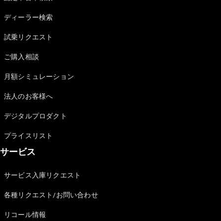
Sedan
E-Class
ディーラー検索
Sedan
S-Class
試乗リクエスト
New
Sedan
S-Class
ご購入相談
Sedan
New
Long
月額シミュレーション
Mercedes-
Maybach
New
法人のお客様へ
S-Class
デジタルプロダクト
試乗リクエ
プライスリスト
スト
サービス
オンライン
ショールー
ム
サービス入庫リクエスト
SUV
各種リクエスト/お問い合わせ
リコール情報