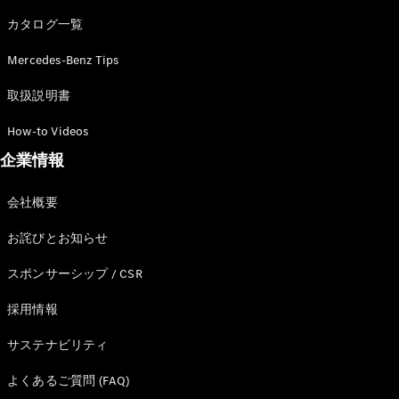
カタログ一覧
Mercedes-Benz Tips
All SUV
EQA
電気
取扱説明書
EQE
電気
SUV
How-to Videos
EQS
電気
企業情報
SUV
Mercedes-
Maybach
電気
会社概要
EQS SUV
GLA
お詫びとお知らせ
GLB
GLC
スポンサーシップ / CSR
GLC Coupé
GLE
採用情報
GLE Coupé
サステナビリティ
GLS
Mercedes-
よくあるご質問 (FAQ)
Maybach