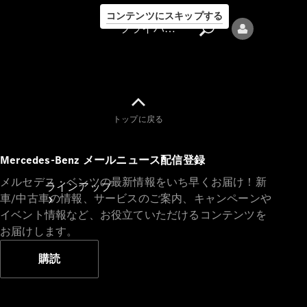
コンテンツにスキップする
プライバシーポリシー
トップに戻る
プライバシ
Mercedes-Benz メールニュース配信登録
ーポリシー
メルセデス・ベンツの最新情報をいち早くお届け！新
ラインアップ
車/中古車の情報、サービスのご案内、キャンペーンや
イベント情報など、お役立ていただけるコンテンツを
お届けします。
購読
Mercedes-Benz