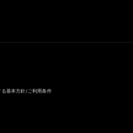
GLS
G-
電気
Class
G-Class
試乗リクエ
スト
オンライン
ショールー
ム
Stationwagon
する基本方針/ご利用条件
All
Stationwagon
CLA
Shooting
New
電気