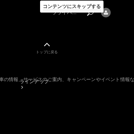
コンテンツにスキップする
プライバシーポリシー
トップに戻る
プライバシ
ーポリシー
古車の情報、サービスのご案内、キャンペーンやイベント情報
ラインアップ
Mercedes-Benz