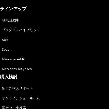
New models
ラインアップ
電気自動車モデル
プラグインハイブリッドモデル
電気自動車
プラグインハイブリッド
Sedan
SUV
Sedan
Mercedes-AMG
All Sedan
Mercedes-Maybach
CLA
購入検討
電気
Sedan
CLA
New
新車ご購入サポート
Sedan
C-Class
オンラインショールーム
Sedan
EQS
電気
認定中古車検索