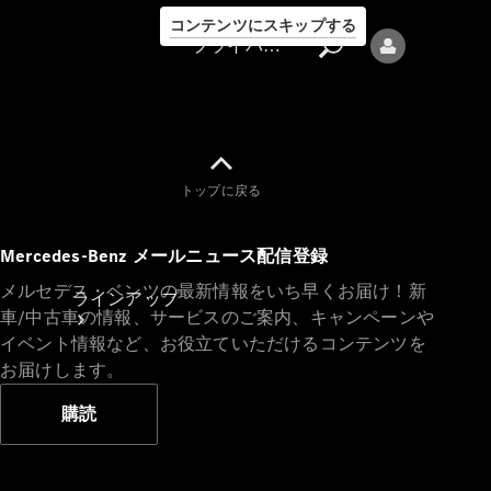
コンテンツにスキップする
プライバシーポリシー
トップに戻る
プライバシ
Mercedes-Benz メールニュース配信登録
ーポリシー
メルセデス・ベンツの最新情報をいち早くお届け！新
ラインアップ
車/中古車の情報、サービスのご案内、キャンペーンや
イベント情報など、お役立ていただけるコンテンツを
お届けします。
購読
Mercedes-Benz