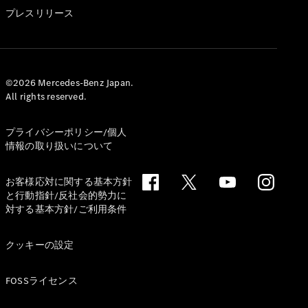
GLS
プレスリリース
G-
電気
Class
G-Class
試乗リクエ
©2026 Mercedes-Benz Japan.
All rights reserved.
スト
オンライン
ショールー
プライバシーポリシー/個人
ム
情報の取り扱いについて
Stationwagon
お客様応対に関する基本方針
と行動指針/反社会的勢力に
対する基本方針/ご利用条件
クッキーの設定
All
Stationwagon
FOSSライセンス
CLA
Shooting
New
電気