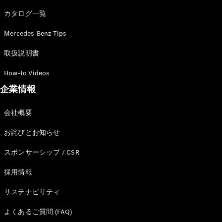
カタログ一覧
Mercedes-Benz Tips
All SUV
EQA
電気
取扱説明書
EQE
電気
SUV
How-to Videos
EQS
電気
企業情報
SUV
Mercedes-
Maybach
電気
会社概要
EQS SUV
GLA
お詫びとお知らせ
GLB
GLC
スポンサーシップ / CSR
GLC Coupé
GLE
採用情報
GLE Coupé
サステナビリティ
GLS
Mercedes-
よくあるご質問 (FAQ)
Maybach