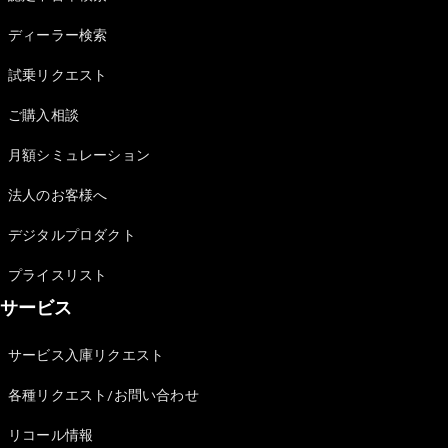
Sedan
E-Class
ディーラー検索
Sedan
S-Class
試乗リクエスト
New
Sedan
S-Class
ご購入相談
Sedan
New
Long
月額シミュレーション
Mercedes-
Maybach
New
法人のお客様へ
S-Class
デジタルプロダクト
試乗リクエ
プライスリスト
スト
サービス
オンライン
ショールー
ム
サービス入庫リクエスト
SUV
各種リクエスト/お問い合わせ
リコール情報