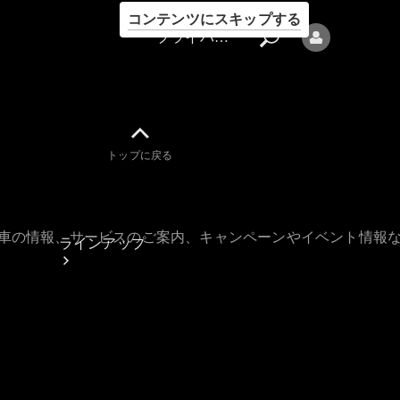
コンテンツにスキップする
プライバシーポリシー
トップに戻る
プライバシ
ーポリシー
古車の情報、サービスのご案内、キャンペーンやイベント情報
ラインアップ
Mercedes-Benz