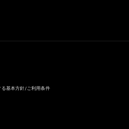
GLS
G-
電気
Class
G-Class
試乗リクエ
スト
オンライン
ショールー
ム
Stationwagon
する基本方針/ご利用条件
All
Stationwagon
CLA
Shooting
New
電気