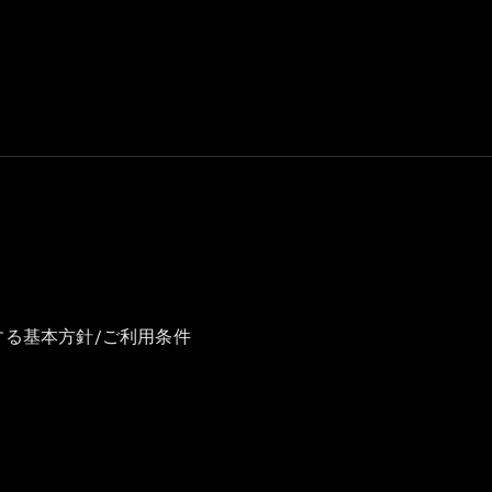
GLS
G-
電気
Class
G-Class
試乗リクエ
スト
オンライン
ショールー
ム
Stationwagon
する基本方針/ご利用条件
All
Stationwagon
CLA
Shooting
New
電気