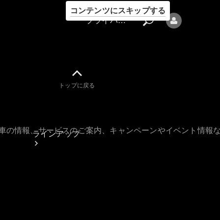
コンテンツにスキップする
プライバシーポリシー
トップに戻る
プライバシ
ーポリシー
古車の情報、サービスのご案内、キャンペーンやイベント情報
ラインアップ
Mercedes-Benz