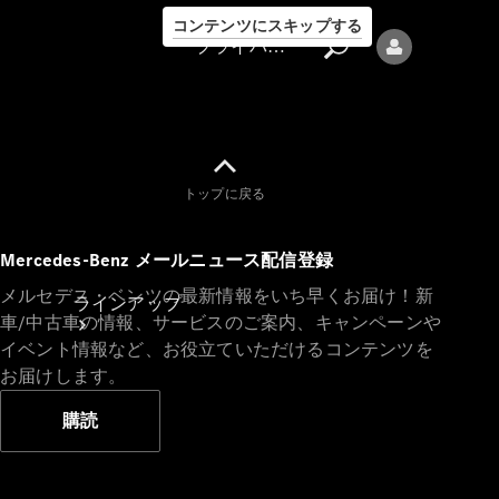
コンテンツにスキップする
プライバシーポリシー
トップに戻る
プライバシ
Mercedes-Benz メールニュース配信登録
ーポリシー
メルセデス・ベンツの最新情報をいち早くお届け！新
ラインアップ
車/中古車の情報、サービスのご案内、キャンペーンや
イベント情報など、お役立ていただけるコンテンツを
お届けします。
購読
Mercedes-Benz