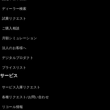
Sedan
E-Class
ディーラー検索
Sedan
S-Class
試乗リクエスト
New
Sedan
S-Class
ご購入相談
Sedan
New
Long
月額シミュレーション
Mercedes-
Maybach
New
法人のお客様へ
S-Class
デジタルプロダクト
試乗リクエ
プライスリスト
スト
サービス
オンライン
ショールー
ム
サービス入庫リクエスト
SUV
各種リクエスト/お問い合わせ
リコール情報