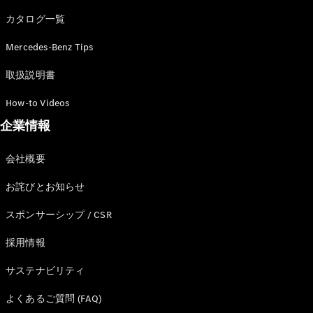
カタログ一覧
Mercedes-Benz Tips
All SUV
EQA
電気
取扱説明書
EQE
電気
SUV
How-to Videos
EQS
電気
企業情報
SUV
Mercedes-
Maybach
電気
会社概要
EQS SUV
GLA
お詫びとお知らせ
GLB
GLC
スポンサーシップ / CSR
GLC Coupé
GLE
採用情報
GLE Coupé
サステナビリティ
GLS
Mercedes-
よくあるご質問 (FAQ)
Maybach