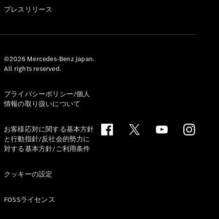
GLS
プレスリリース
G-
電気
Class
G-Class
試乗リクエ
©2026 Mercedes-Benz Japan.
All rights reserved.
スト
オンライン
ショールー
プライバシーポリシー/個人
ム
情報の取り扱いについて
Stationwagon
お客様応対に関する基本方針
と行動指針/反社会的勢力に
対する基本方針/ご利用条件
クッキーの設定
All
Stationwagon
FOSSライセンス
CLA
Shooting
New
電気