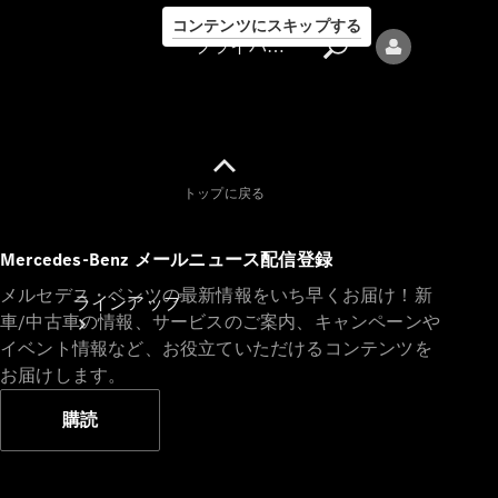
コンテンツにスキップする
プライバシーポリシー
トップに戻る
プライバシ
Mercedes-Benz メールニュース配信登録
ーポリシー
メルセデス・ベンツの最新情報をいち早くお届け！新
ラインアップ
車/中古車の情報、サービスのご案内、キャンペーンや
イベント情報など、お役立ていただけるコンテンツを
お届けします。
購読
Mercedes-Benz