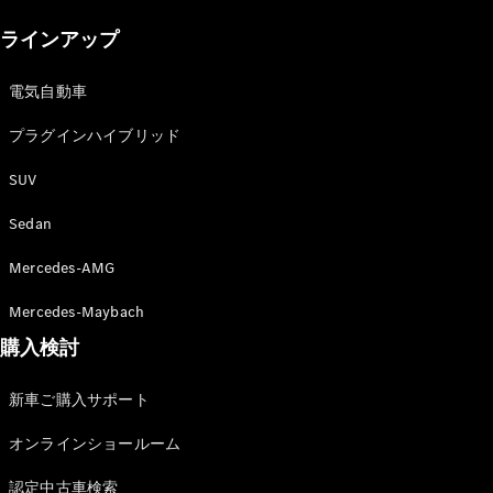
New models
ラインアップ
電気自動車モデル
プラグインハイブリッドモデル
電気自動車
プラグインハイブリッド
Sedan
SUV
Sedan
Mercedes-AMG
All Sedan
Mercedes-Maybach
CLA
購入検討
電気
Sedan
CLA
New
新車ご購入サポート
Sedan
C-Class
オンラインショールーム
Sedan
EQS
電気
認定中古車検索