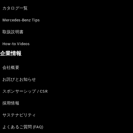
カタログ一覧
Mercedes-Benz Tips
All SUV
EQA
電気
取扱説明書
EQE
電気
SUV
How-to Videos
EQS
電気
企業情報
SUV
Mercedes-
Maybach
電気
会社概要
EQS SUV
GLA
お詫びとお知らせ
GLB
GLC
スポンサーシップ / CSR
GLC Coupé
GLE
採用情報
GLE Coupé
サステナビリティ
GLS
Mercedes-
よくあるご質問 (FAQ)
Maybach