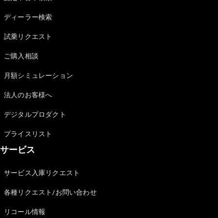
Sedan
E-Class
ディーラー検索
Sedan
S-Class
試乗リクエスト
New
Sedan
S-Class
ご購入相談
Sedan
New
Long
月額シミュレーション
Mercedes-
Maybach
New
法人のお客様へ
S-Class
デジタルプロダクト
試乗リクエ
プライスリスト
スト
サービス
オンライン
ショールー
ム
サービス入庫リクエスト
SUV
各種リクエスト/お問い合わせ
リコール情報