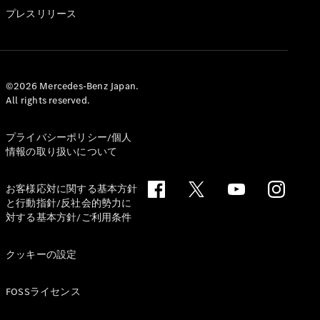
GLS
プレスリリース
G-
電気
Class
G-Class
試乗リクエ
©2026 Mercedes-Benz Japan.
All rights reserved.
スト
オンライン
ショールー
プライバシーポリシー/個人
ム
情報の取り扱いについて
Stationwagon
お客様応対に関する基本方針
と行動指針/反社会的勢力に
対する基本方針/ご利用条件
クッキーの設定
All
Stationwagon
FOSSライセンス
CLA
Shooting
New
電気