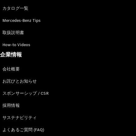
カタログ一覧
Mercedes-Benz Tips
All SUV
EQA
電気
取扱説明書
EQE
電気
SUV
How-to Videos
EQS
電気
企業情報
SUV
Mercedes-
Maybach
電気
会社概要
EQS SUV
GLA
お詫びとお知らせ
GLB
GLC
スポンサーシップ / CSR
GLC Coupé
GLE
採用情報
GLE Coupé
サステナビリティ
GLS
Mercedes-
よくあるご質問 (FAQ)
Maybach