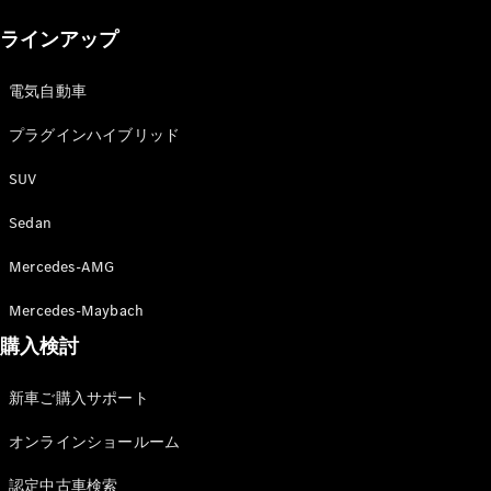
New models
ラインアップ
電気自動車モデル
プラグインハイブリッドモデル
電気自動車
プラグインハイブリッド
Sedan
SUV
Sedan
Mercedes-AMG
All Sedan
Mercedes-Maybach
CLA
購入検討
電気
Sedan
CLA
New
新車ご購入サポート
Sedan
C-Class
オンラインショールーム
Sedan
EQS
電気
認定中古車検索