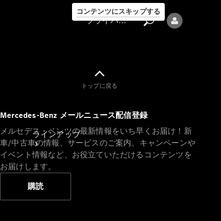
コンテンツにスキップする
プライバシーポリシー
トップに戻る
プライバシ
Mercedes-Benz メールニュース配信登録
ーポリシー
メルセデス・ベンツの最新情報をいち早くお届け！新
ラインアップ
車/中古車の情報、サービスのご案内、キャンペーンや
イベント情報など、お役立ていただけるコンテンツを
お届けします。
購読
Mercedes-Benz