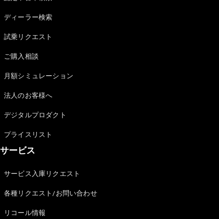
Sedan
E-Class
ディーラー検索
Sedan
S-Class
試乗リクエスト
New
Sedan
S-Class
ご購入相談
Sedan
New
Long
月額シミュレーション
Mercedes-
Maybach
New
法人のお客様へ
S-Class
デジタルプロダクト
試乗リクエ
プライスリスト
スト
サービス
オンライン
ショールー
ム
サービス入庫リクエスト
SUV
各種リクエスト/お問い合わせ
リコール情報