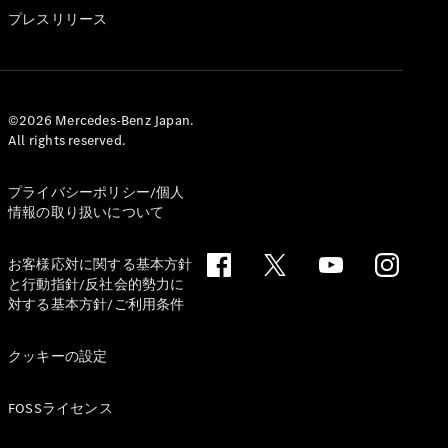
GLS
プレスリリース
G-
電気
Class
G-Class
試乗リクエ
©2026 Mercedes-Benz Japan.
All rights reserved.
スト
オンライン
ショールー
プライバシーポリシー/個人
ム
情報の取り扱いについて
Stationwagon
お客様応対に関する基本方針
と行動指針/反社会的勢力に
対する基本方針/ご利用条件
クッキーの設定
All
Stationwagon
FOSSライセンス
CLA
Shooting
New
電気