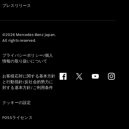
GLS
プレスリリース
G-
電気
Class
G-Class
試乗リクエ
©2026 Mercedes-Benz Japan.
All rights reserved.
スト
オンライン
ショールー
プライバシーポリシー/個人
ム
情報の取り扱いについて
Stationwagon
お客様応対に関する基本方針
と行動指針/反社会的勢力に
対する基本方針/ご利用条件
クッキーの設定
All
Stationwagon
FOSSライセンス
CLA
Shooting
New
電気