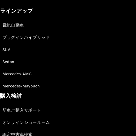
New models
ラインアップ
電気自動車モデル
プラグインハイブリッドモデル
電気自動車
プラグインハイブリッド
Sedan
SUV
Sedan
Mercedes-AMG
All Sedan
Mercedes-Maybach
CLA
購入検討
電気
Sedan
CLA
New
新車ご購入サポート
Sedan
C-Class
オンラインショールーム
Sedan
EQS
電気
認定中古車検索