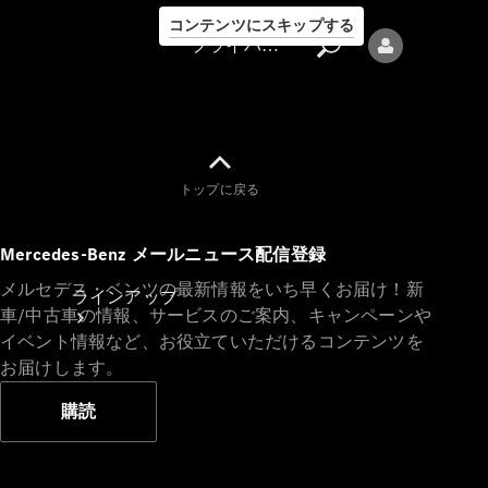
コンテンツにスキップする
プライバシーポリシー
トップに戻る
プライバシ
Mercedes-Benz メールニュース配信登録
ーポリシー
メルセデス・ベンツの最新情報をいち早くお届け！新
ラインアップ
車/中古車の情報、サービスのご案内、キャンペーンや
イベント情報など、お役立ていただけるコンテンツを
お届けします。
購読
Mercedes-Benz