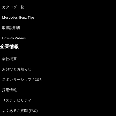
カタログ一覧
Mercedes-Benz Tips
All SUV
EQA
電気
取扱説明書
EQE
電気
SUV
How-to Videos
EQS
電気
企業情報
SUV
Mercedes-
Maybach
電気
会社概要
EQS SUV
GLA
お詫びとお知らせ
GLB
GLC
スポンサーシップ / CSR
GLC Coupé
GLE
採用情報
GLE Coupé
サステナビリティ
GLS
Mercedes-
よくあるご質問 (FAQ)
Maybach