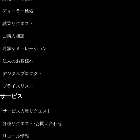
Sedan
E-Class
ディーラー検索
Sedan
S-Class
試乗リクエスト
New
Sedan
S-Class
ご購入相談
Sedan
New
Long
月額シミュレーション
Mercedes-
Maybach
New
法人のお客様へ
S-Class
デジタルプロダクト
試乗リクエ
プライスリスト
スト
サービス
オンライン
ショールー
ム
サービス入庫リクエスト
SUV
各種リクエスト/お問い合わせ
リコール情報