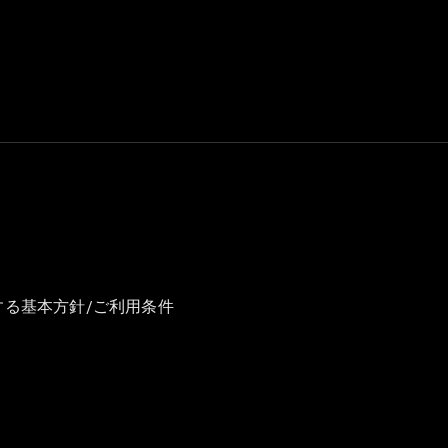
GLS
G-
電気
Class
G-Class
試乗リクエ
スト
オンライン
ショールー
ム
Stationwagon
する基本方針/ご利用条件
All
Stationwagon
CLA
Shooting
New
電気