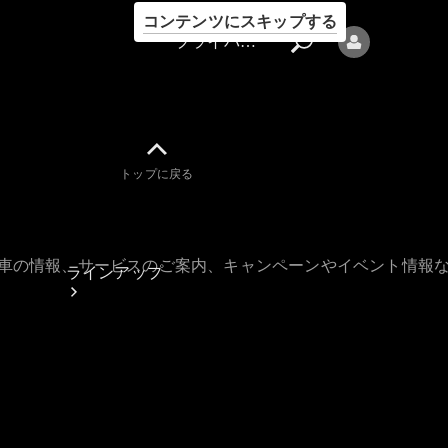
コンテンツにスキップする
プライバシーポリシー
トップに戻る
プライバシ
ーポリシー
古車の情報、サービスのご案内、キャンペーンやイベント情報
ラインアップ
Mercedes-Benz