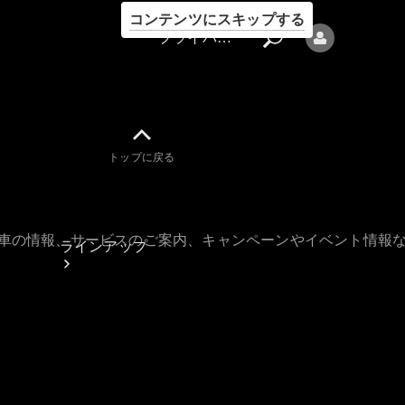
コンテンツにスキップする
プライバシーポリシー
トップに戻る
プライバシ
ーポリシー
古車の情報、サービスのご案内、キャンペーンやイベント情報
ラインアップ
Mercedes-Benz