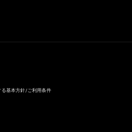
GLS
G-
電気
Class
G-Class
試乗リクエ
スト
オンライン
ショールー
ム
Stationwagon
する基本方針/ご利用条件
All
Stationwagon
CLA
Shooting
New
電気