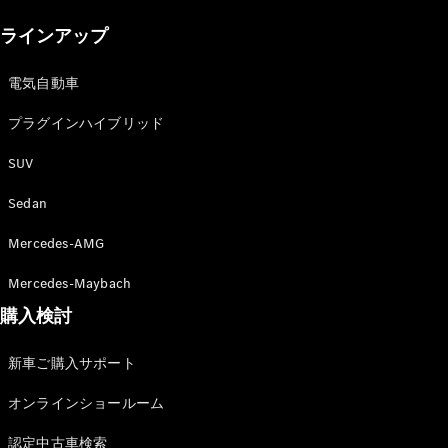
New models
ラインアップ
電気自動車モデル
プラグインハイブリッドモデル
電気自動車
プラグインハイブリッド
Sedan
SUV
Sedan
Mercedes-AMG
All Sedan
Mercedes-Maybach
CLA
購入検討
電気
Sedan
CLA
New
新車ご購入サポート
Sedan
C-Class
オンラインショールーム
Sedan
EQS
電気
認定中古車検索