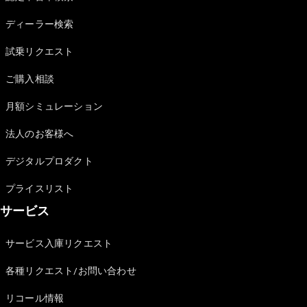
Sedan
E-Class
ディーラー検索
Sedan
S-Class
試乗リクエスト
New
Sedan
S-Class
ご購入相談
Sedan
New
Long
月額シミュレーション
Mercedes-
Maybach
New
法人のお客様へ
S-Class
デジタルプロダクト
試乗リクエ
プライスリスト
スト
サービス
オンライン
ショールー
ム
サービス入庫リクエスト
SUV
各種リクエスト/お問い合わせ
リコール情報