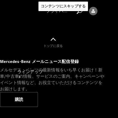
コンテンツにスキップする
プライバシーポリシー
トップに戻る
プライバシ
Mercedes-Benz メールニュース配信登録
ーポリシー
メルセデス・ベンツの最新情報をいち早くお届け！新
ラインアップ
車/中古車の情報、サービスのご案内、キャンペーンや
イベント情報など、お役立ていただけるコンテンツを
お届けします。
購読
Mercedes-Benz