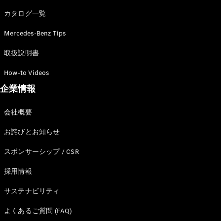
カタログ一覧
Mercedes-Benz Tips
All SUV
EQA
電気
取扱説明書
EQE
電気
SUV
How-to Videos
EQS
電気
企業情報
SUV
Mercedes-
Maybach
電気
会社概要
EQS SUV
GLA
お詫びとお知らせ
GLB
GLC
スポンサーシップ / CSR
GLC Coupé
GLE
採用情報
GLE Coupé
サステナビリティ
GLS
Mercedes-
よくあるご質問 (FAQ)
Maybach