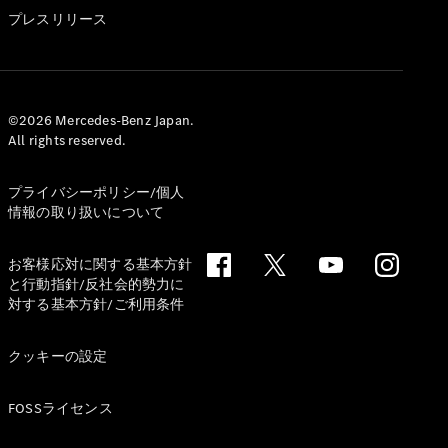
GLS
プレスリリース
G-
電気
Class
G-Class
試乗リクエ
©2026 Mercedes-Benz Japan.
All rights reserved.
スト
オンライン
ショールー
プライバシーポリシー/個人
ム
情報の取り扱いについて
Stationwagon
お客様応対に関する基本方針
と行動指針/反社会的勢力に
対する基本方針/ご利用条件
クッキーの設定
All
Stationwagon
FOSSライセンス
CLA
Shooting
New
電気