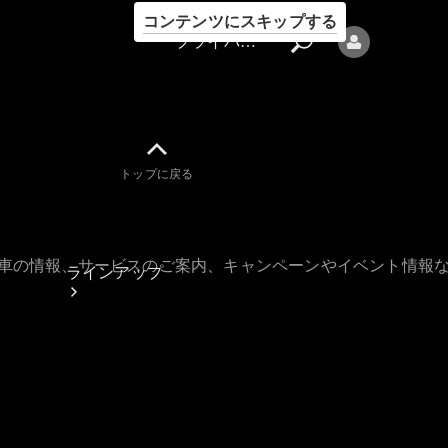
コンテンツにスキップする
プライバシーポリシー
トップに戻る
プライバシ
ーポリシー
古車の情報、サービスのご案内、キャンペーンやイベント情報
ラインアップ
Mercedes-Benz