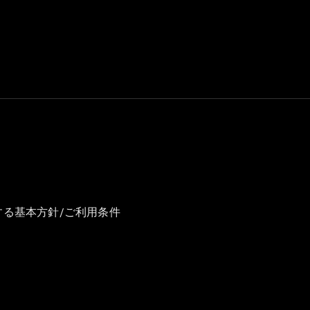
GLS
G-
電気
Class
G-Class
試乗リクエ
スト
オンライン
ショールー
ム
Stationwagon
する基本方針/ご利用条件
All
Stationwagon
CLA
Shooting
New
電気