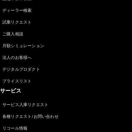
Sedan
E-Class
ディーラー検索
Sedan
S-Class
試乗リクエスト
New
Sedan
S-Class
ご購入相談
Sedan
New
Long
月額シミュレーション
Mercedes-
Maybach
New
法人のお客様へ
S-Class
デジタルプロダクト
試乗リクエ
プライスリスト
スト
サービス
オンライン
ショールー
ム
サービス入庫リクエスト
SUV
各種リクエスト/お問い合わせ
リコール情報