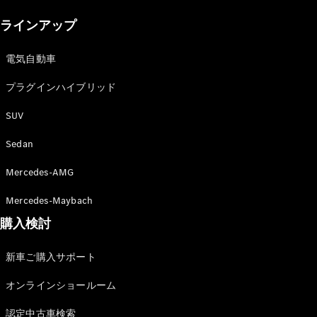
New models
ラインアップ
電気自動車モデル
プラグインハイブリッドモデル
電気自動車
プラグインハイブリッド
Sedan
SUV
Sedan
Mercedes-AMG
All Sedan
Mercedes-Maybach
CLA
購入検討
電気
Sedan
CLA
New
新車ご購入サポート
Sedan
C-Class
オンラインショールーム
Sedan
EQS
電気
認定中古車検索