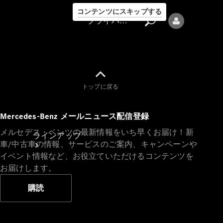
コンテンツにスキップする
プライバシーポリシー
トップに戻る
プライバシ
Mercedes-Benz メールニュース配信登録
ーポリシー
メルセデス・ベンツの最新情報をいち早くお届け！新
ラインアップ
車/中古車の情報、サービスのご案内、キャンペーンや
イベント情報など、お役立ていただけるコンテンツを
お届けします。
購読
Mercedes-Benz