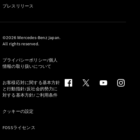
GLS
プレスリリース
G-
電気
Class
G-Class
試乗リクエ
©2026 Mercedes-Benz Japan.
All rights reserved.
スト
オンライン
ショールー
プライバシーポリシー/個人
ム
情報の取り扱いについて
Stationwagon
お客様応対に関する基本方針
と行動指針/反社会的勢力に
対する基本方針/ご利用条件
クッキーの設定
All
Stationwagon
FOSSライセンス
CLA
Shooting
New
電気