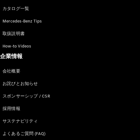
カタログ一覧
Mercedes-Benz Tips
All SUV
EQA
電気
取扱説明書
EQE
電気
SUV
How-to Videos
EQS
電気
企業情報
SUV
Mercedes-
Maybach
電気
会社概要
EQS SUV
GLA
お詫びとお知らせ
GLB
GLC
スポンサーシップ / CSR
GLC Coupé
GLE
採用情報
GLE Coupé
サステナビリティ
GLS
Mercedes-
よくあるご質問 (FAQ)
Maybach