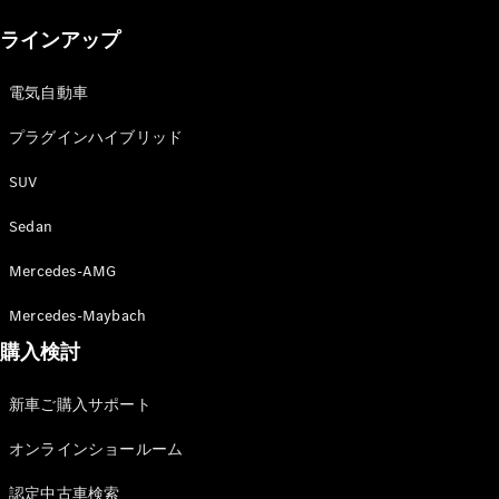
New models
ラインアップ
電気自動車モデル
プラグインハイブリッドモデル
電気自動車
プラグインハイブリッド
Sedan
SUV
Sedan
Mercedes-AMG
All Sedan
Mercedes-Maybach
CLA
購入検討
電気
Sedan
CLA
New
新車ご購入サポート
Sedan
C-Class
オンラインショールーム
Sedan
EQS
電気
認定中古車検索