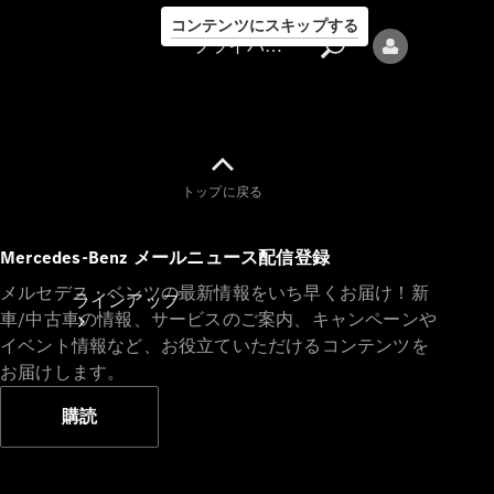
コンテンツにスキップする
プライバシーポリシー
トップに戻る
プライバシ
Mercedes-Benz メールニュース配信登録
ーポリシー
メルセデス・ベンツの最新情報をいち早くお届け！新
ラインアップ
車/中古車の情報、サービスのご案内、キャンペーンや
イベント情報など、お役立ていただけるコンテンツを
お届けします。
購読
Mercedes-Benz