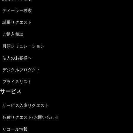
Sedan
E-Class
ディーラー検索
Sedan
S-Class
試乗リクエスト
New
Sedan
S-Class
ご購入相談
Sedan
New
Long
月額シミュレーション
Mercedes-
Maybach
New
法人のお客様へ
S-Class
デジタルプロダクト
試乗リクエ
プライスリスト
スト
サービス
オンライン
ショールー
ム
サービス入庫リクエスト
SUV
各種リクエスト/お問い合わせ
リコール情報