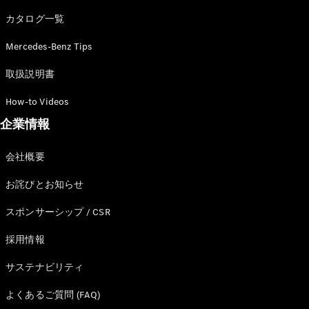
カタログ一覧
Mercedes-Benz Tips
All SUV
EQA
電気
取扱説明書
EQE
電気
SUV
How-to Videos
EQS
電気
企業情報
SUV
Mercedes-
Maybach
電気
会社概要
EQS SUV
GLA
お詫びとお知らせ
GLB
GLC
スポンサーシップ / CSR
GLC Coupé
GLE
採用情報
GLE Coupé
サステナビリティ
GLS
Mercedes-
よくあるご質問 (FAQ)
Maybach