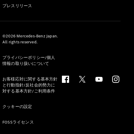
GLS
プレスリリース
G-
電気
Class
G-Class
試乗リクエ
©2026 Mercedes-Benz Japan.
All rights reserved.
スト
オンライン
ショールー
プライバシーポリシー/個人
ム
情報の取り扱いについて
Stationwagon
お客様応対に関する基本方針
と行動指針/反社会的勢力に
対する基本方針/ご利用条件
クッキーの設定
All
Stationwagon
FOSSライセンス
CLA
Shooting
New
電気