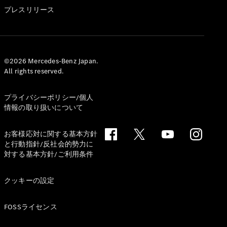
GLS
プレスリリース
G-
電気
Class
G-Class
試乗リクエ
©2026 Mercedes-Benz Japan.
All rights reserved.
スト
オンライン
ショールー
プライバシーポリシー/個人
ム
情報の取り扱いについて
Stationwagon
お客様応対に関する基本方針
と行動指針/反社会的勢力に
対する基本方針/ご利用条件
クッキーの設定
All
Stationwagon
FOSSライセンス
CLA
Shooting
New
電気