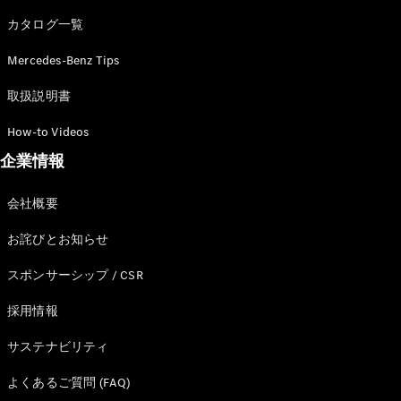
カタログ一覧
Mercedes-Benz Tips
All SUV
EQA
電気
取扱説明書
EQE
電気
SUV
How-to Videos
EQS
電気
企業情報
SUV
Mercedes-
Maybach
電気
会社概要
EQS SUV
GLA
お詫びとお知らせ
GLB
GLC
スポンサーシップ / CSR
GLC Coupé
GLE
採用情報
GLE Coupé
サステナビリティ
GLS
Mercedes-
よくあるご質問 (FAQ)
Maybach