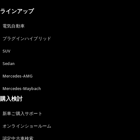
New models
ラインアップ
電気自動車モデル
プラグインハイブリッドモデル
電気自動車
プラグインハイブリッド
Sedan
SUV
Sedan
Mercedes-AMG
All Sedan
Mercedes-Maybach
CLA
購入検討
電気
Sedan
CLA
New
新車ご購入サポート
Sedan
C-Class
オンラインショールーム
Sedan
EQS
電気
認定中古車検索