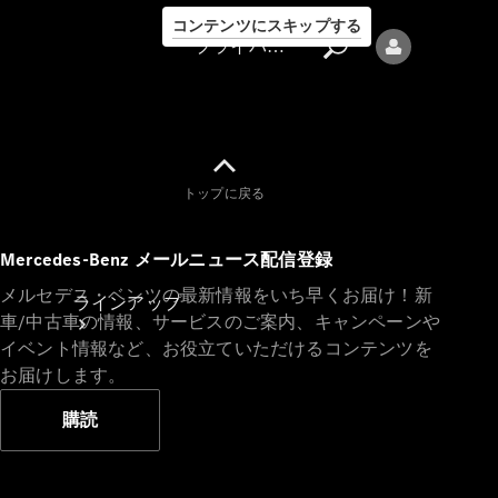
コンテンツにスキップする
プライバシーポリシー
トップに戻る
プライバシ
Mercedes-Benz メールニュース配信登録
ーポリシー
メルセデス・ベンツの最新情報をいち早くお届け！新
ラインアップ
車/中古車の情報、サービスのご案内、キャンペーンや
イベント情報など、お役立ていただけるコンテンツを
お届けします。
購読
Mercedes-Benz