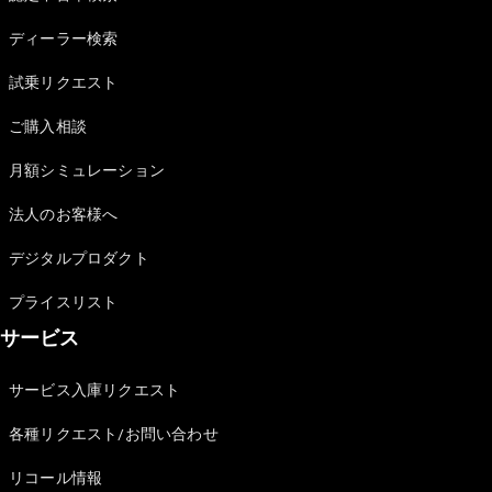
Sedan
E-Class
ディーラー検索
Sedan
S-Class
試乗リクエスト
New
Sedan
S-Class
ご購入相談
Sedan
New
Long
月額シミュレーション
Mercedes-
Maybach
New
法人のお客様へ
S-Class
デジタルプロダクト
試乗リクエ
プライスリスト
スト
サービス
オンライン
ショールー
ム
サービス入庫リクエスト
SUV
各種リクエスト/お問い合わせ
リコール情報