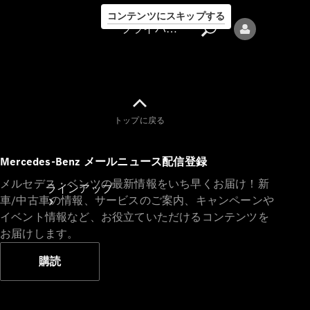
コンテンツにスキップする
プライバシーポリシー
トップに戻る
プライバシ
Mercedes-Benz メールニュース配信登録
ーポリシー
メルセデス・ベンツの最新情報をいち早くお届け！新
ラインアップ
車/中古車の情報、サービスのご案内、キャンペーンや
イベント情報など、お役立ていただけるコンテンツを
お届けします。
購読
Mercedes-Benz