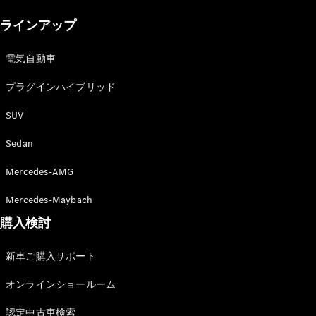
New models
ラインアップ
電気自動車モデル
プラグインハイブリッドモデル
電気自動車
プラグインハイブリッド
Sedan
SUV
Sedan
Mercedes-AMG
All Sedan
Mercedes-Maybach
CLA
購入検討
電気
Sedan
CLA
New
新車ご購入サポート
Sedan
C-Class
オンラインショールーム
Sedan
EQS
電気
認定中古車検索