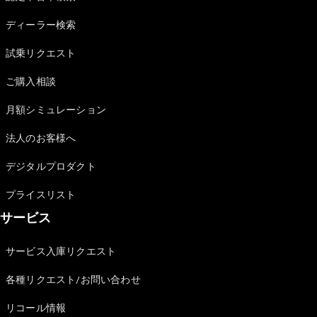
Sedan
E-Class
ディーラー検索
Sedan
S-Class
試乗リクエスト
New
Sedan
S-Class
ご購入相談
Sedan
New
Long
月額シミュレーション
Mercedes-
Maybach
New
法人のお客様へ
S-Class
デジタルプロダクト
試乗リクエ
プライスリスト
スト
サービス
オンライン
ショールー
ム
サービス入庫リクエスト
SUV
各種リクエスト/お問い合わせ
リコール情報