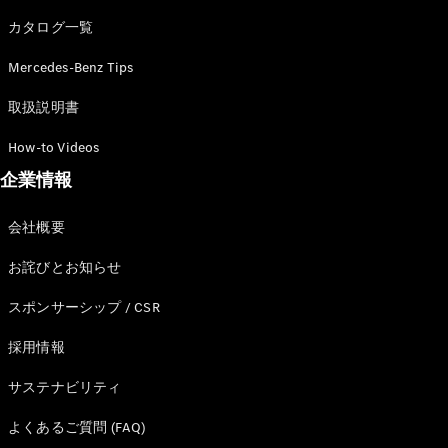
カタログ一覧
Mercedes-Benz Tips
All SUV
EQA
電気
取扱説明書
EQE
電気
SUV
How-to Videos
EQS
電気
企業情報
SUV
Mercedes-
Maybach
電気
会社概要
EQS SUV
GLA
お詫びとお知らせ
GLB
GLC
スポンサーシップ / CSR
GLC Coupé
GLE
採用情報
GLE Coupé
サステナビリティ
GLS
Mercedes-
よくあるご質問 (FAQ)
Maybach