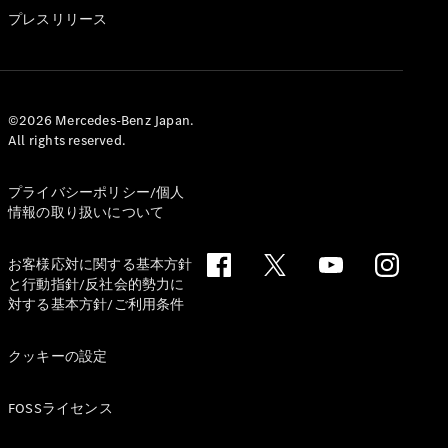
GLS
プレスリリース
G-
電気
Class
G-Class
試乗リクエ
©2026 Mercedes-Benz Japan.
All rights reserved.
スト
オンライン
ショールー
プライバシーポリシー/個人
ム
情報の取り扱いについて
Stationwagon
お客様応対に関する基本方針
と行動指針/反社会的勢力に
対する基本方針/ご利用条件
クッキーの設定
All
Stationwagon
FOSSライセンス
CLA
Shooting
New
電気