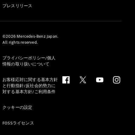
GLS
プレスリリース
G-
電気
Class
G-Class
試乗リクエ
©2026 Mercedes-Benz Japan.
All rights reserved.
スト
オンライン
ショールー
プライバシーポリシー/個人
ム
情報の取り扱いについて
Stationwagon
お客様応対に関する基本方針
と行動指針/反社会的勢力に
対する基本方針/ご利用条件
クッキーの設定
All
Stationwagon
FOSSライセンス
CLA
Shooting
New
電気