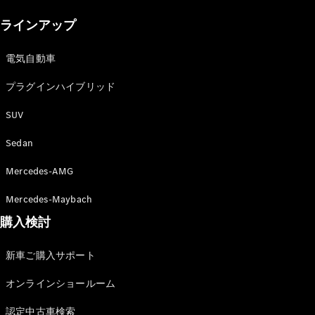
New models
ラインアップ
電気自動車モデル
プラグインハイブリッドモデル
電気自動車
プラグインハイブリッド
Sedan
SUV
Sedan
Mercedes-AMG
All Sedan
Mercedes-Maybach
CLA
購入検討
電気
Sedan
CLA
New
新車ご購入サポート
Sedan
C-Class
オンラインショールーム
Sedan
EQS
電気
認定中古車検索