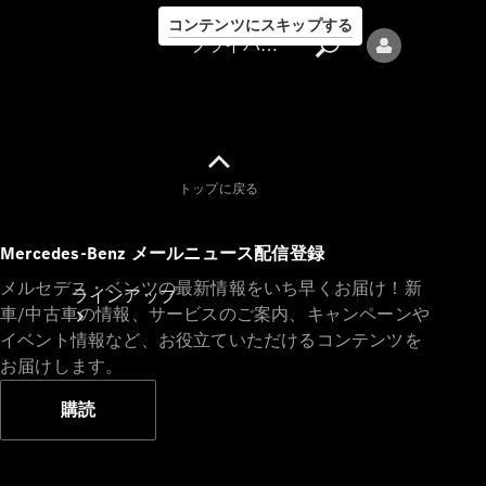
コンテンツにスキップする
プライバシーポリシー
トップに戻る
プライバシ
Mercedes-Benz メールニュース配信登録
ーポリシー
メルセデス・ベンツの最新情報をいち早くお届け！新
ラインアップ
車/中古車の情報、サービスのご案内、キャンペーンや
イベント情報など、お役立ていただけるコンテンツを
お届けします。
購読
Mercedes-Benz