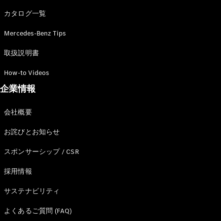
カタログ一覧
Mercedes-Benz Tips
All SUV
EQA
電気
取扱説明書
EQE
電気
SUV
How-to Videos
EQS
電気
企業情報
SUV
Mercedes-
Maybach
電気
会社概要
EQS SUV
GLA
お詫びとお知らせ
GLB
GLC
スポンサーシップ / CSR
GLC Coupé
GLE
採用情報
GLE Coupé
サステナビリティ
GLS
Mercedes-
よくあるご質問 (FAQ)
Maybach