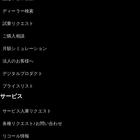
Sedan
E-Class
ディーラー検索
Sedan
S-Class
試乗リクエスト
New
Sedan
S-Class
ご購入相談
Sedan
New
Long
月額シミュレーション
Mercedes-
Maybach
New
法人のお客様へ
S-Class
デジタルプロダクト
試乗リクエ
プライスリスト
スト
サービス
オンライン
ショールー
ム
サービス入庫リクエスト
SUV
各種リクエスト/お問い合わせ
リコール情報