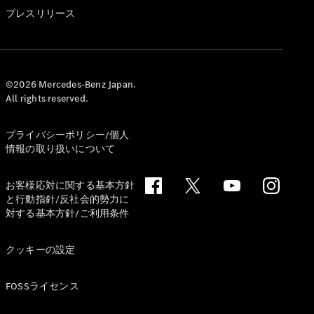
GLS
プレスリリース
G-
電気
Class
G-Class
試乗リクエ
©2026 Mercedes-Benz Japan.
All rights reserved.
スト
オンライン
ショールー
プライバシーポリシー/個人
ム
情報の取り扱いについて
Stationwagon
お客様応対に関する基本方針
と行動指針/反社会的勢力に
対する基本方針/ご利用条件
クッキーの設定
All
Stationwagon
FOSSライセンス
CLA
Shooting
New
電気