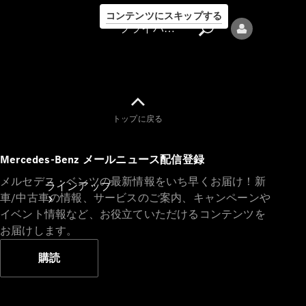
コンテンツにスキップする
プライバシーポリシー
トップに戻る
プライバシ
Mercedes-Benz メールニュース配信登録
ーポリシー
メルセデス・ベンツの最新情報をいち早くお届け！新
ラインアップ
車/中古車の情報、サービスのご案内、キャンペーンや
イベント情報など、お役立ていただけるコンテンツを
お届けします。
購読
Mercedes-Benz