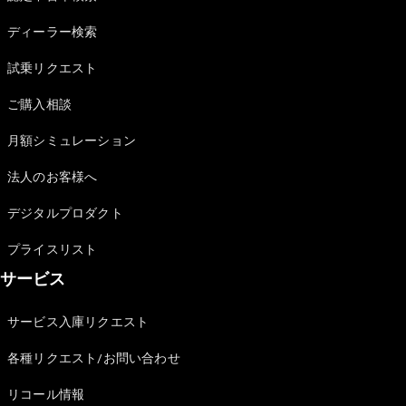
Sedan
E-Class
ディーラー検索
Sedan
S-Class
試乗リクエスト
New
Sedan
S-Class
ご購入相談
Sedan
New
Long
月額シミュレーション
Mercedes-
Maybach
New
法人のお客様へ
S-Class
デジタルプロダクト
試乗リクエ
プライスリスト
スト
サービス
オンライン
ショールー
ム
サービス入庫リクエスト
SUV
各種リクエスト/お問い合わせ
リコール情報