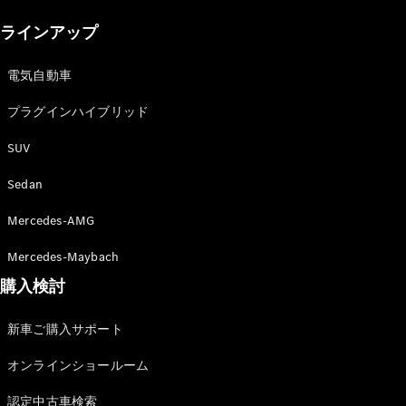
New models
ラインアップ
電気自動車モデル
プラグインハイブリッドモデル
電気自動車
プラグインハイブリッド
Sedan
SUV
Sedan
Mercedes-AMG
All Sedan
Mercedes-Maybach
CLA
購入検討
電気
Sedan
CLA
New
新車ご購入サポート
Sedan
C-Class
オンラインショールーム
Sedan
EQS
電気
認定中古車検索