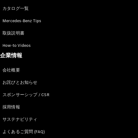
カタログ一覧
Mercedes-Benz Tips
All SUV
EQA
電気
取扱説明書
EQE
電気
SUV
How-to Videos
EQS
電気
企業情報
SUV
Mercedes-
Maybach
電気
会社概要
EQS SUV
GLA
お詫びとお知らせ
GLB
GLC
スポンサーシップ / CSR
GLC Coupé
GLE
採用情報
GLE Coupé
サステナビリティ
GLS
Mercedes-
よくあるご質問 (FAQ)
Maybach