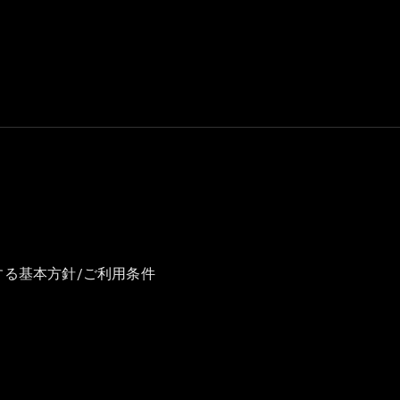
GLS
G-
電気
Class
G-Class
試乗リクエ
スト
オンライン
ショールー
ム
Stationwagon
する基本方針/ご利用条件
All
Stationwagon
CLA
Shooting
New
電気