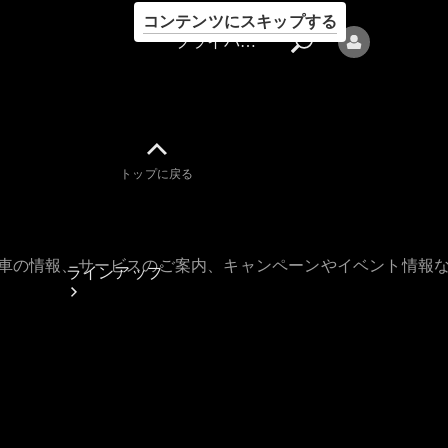
コンテンツにスキップする
プライバシーポリシー
トップに戻る
プライバシ
ーポリシー
古車の情報、サービスのご案内、キャンペーンやイベント情報
ラインアップ
Mercedes-Benz