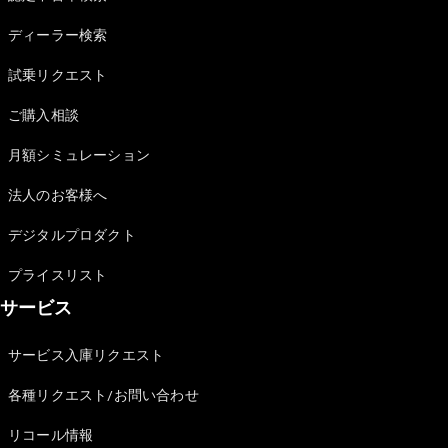
Sedan
E-Class
ディーラー検索
Sedan
S-Class
試乗リクエスト
New
Sedan
S-Class
ご購入相談
Sedan
New
Long
月額シミュレーション
Mercedes-
Maybach
New
法人のお客様へ
S-Class
デジタルプロダクト
試乗リクエ
プライスリスト
スト
サービス
オンライン
ショールー
ム
サービス入庫リクエスト
SUV
各種リクエスト/お問い合わせ
リコール情報