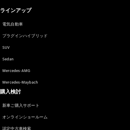
New models
ラインアップ
電気自動車モデル
プラグインハイブリッドモデル
電気自動車
プラグインハイブリッド
Sedan
SUV
Sedan
Mercedes-AMG
All Sedan
Mercedes-Maybach
CLA
購入検討
電気
Sedan
CLA
New
新車ご購入サポート
Sedan
C-Class
オンラインショールーム
Sedan
EQS
電気
認定中古車検索