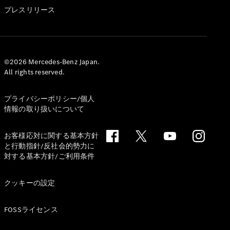
GLS
プレスリリース
G-
電気
Class
G-Class
試乗リクエ
©2026 Mercedes-Benz Japan.
All rights reserved.
スト
オンライン
ショールー
プライバシーポリシー/個人
ム
情報の取り扱いについて
Stationwagon
お客様応対に関する基本方針
と行動指針/反社会的勢力に
対する基本方針/ご利用条件
クッキーの設定
All
Stationwagon
FOSSライセンス
CLA
Shooting
New
電気