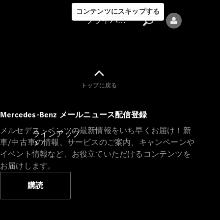
コンテンツにスキップする
プライバシーポリシー
トップに戻る
プライバシ
Mercedes-Benz メールニュース配信登録
ーポリシー
メルセデス・ベンツの最新情報をいち早くお届け！新
ラインアップ
車/中古車の情報、サービスのご案内、キャンペーンや
イベント情報など、お役立ていただけるコンテンツを
お届けします。
購読
Mercedes-Benz