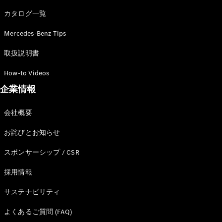
カタログ一覧
Mercedes-Benz Tips
All SUV
EQA
電気
取扱説明書
EQE
電気
SUV
How-to Videos
EQS
電気
企業情報
SUV
Mercedes-
Maybach
電気
会社概要
EQS SUV
GLA
お詫びとお知らせ
GLB
GLC
スポンサーシップ / CSR
GLC Coupé
GLE
採用情報
GLE Coupé
サステナビリティ
GLS
Mercedes-
よくあるご質問 (FAQ)
Maybach