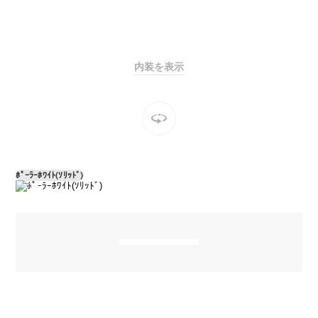
Sedan
E-Class
Sedan
S-Class
New
Sedan
内装を表示
S-Class
Sedan
New
Long
Mercedes-
Maybach
New
S-Class
ﾎﾟｰﾗｰﾎﾜｲﾄ(ｿﾘｯﾄﾞ)
試乗リクエ
スト
オンライン
ショールー
ム
SUV