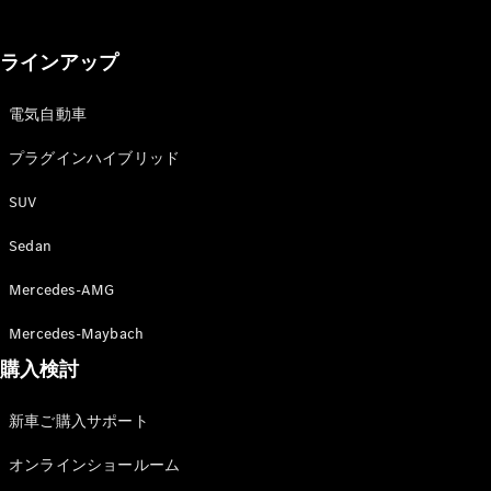
GLS
G-
電気
Class
ラインアップ
G-Class
電気自動車
試乗リクエ
スト
プラグインハイブリッド
オンライン
SUV
ショールー
ム
Sedan
Stationwagon
Mercedes-AMG
Mercedes-Maybach
購入検討
All
新車ご購入サポート
Stationwagon
CLA
オンラインショールーム
Shooting
New
電気