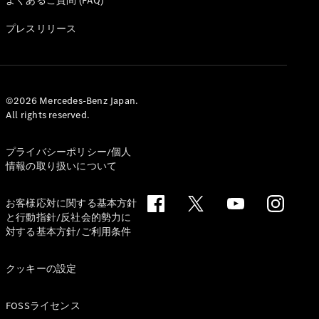
よくあるご質問 (FAQ)
All Coupé
CLE Coupé
プレスリリース
Mercedes-
AMG GT
Coupé
Mercedes-
AMG GT 4-
©2026 Mercedes-Benz Japan.
Door-Coupé
All rights reserved.
Mercedes-
AMG GT
New
電気
プライバシーポリシー/個人
4-Door-
情報の取り扱いについて
Coupé
お客様応対に関する基本方針
試乗リクエ
と行動指針/反社会的勢力に
スト
対する基本方針/ご利用条件
オンライン
ショールー
クッキーの設定
ム
Cabriolet/Roadster
FOSSライセンス