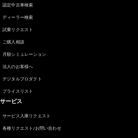
Brake
認定中古車検索
CLA
Shooting
New
ディーラー検索
Brake
C-Class
試乗リクエスト
Stationwagon
ご購入相談
C-Class All-
Terrain
月額シミュレーション
E-Class
Stationwagon
法人のお客様へ
E-Class All-
Terrain
デジタルプロダクト
試乗リクエ
プライスリスト
スト
サービス
オンライン
ショールー
サービス入庫リクエスト
ム
Compact
各種リクエスト/お問い合わせ