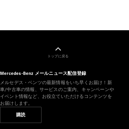
All SUV
EQA
電気
EQE
電気
SUV
EQS
電気
SUV
トップに戻る
Mercedes-
Maybach
電気
EQS SUV
Mercedes-Benz メールニュース配信登録
GLA
GLB
メルセデス・ベンツの最新情報をいち早くお届け！新
GLC
車/中古車の情報、サービスのご案内、キャンペーンや
GLC Coupé
イベント情報など、お役立ていただけるコンテンツを
GLE
お届けします。
GLE Coupé
GLS
購読
Mercedes-
Maybach